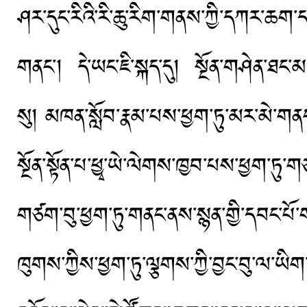
ཤར་དུང་རིའི་རི་ཆུ་རིག་གནས་ཀྱི་དཀར་ཆག་
གནང་། དེ་ཡང་ཇི་སྐད་དུ། སྔོན་གཤེན་ཐང་མ
སུ། མཁན་སློབ་རྣམ་པས་ཕྱག་ཏུ་མར་མེ་གན
སྔོན་སྟོན་པ་ཕྱྭ་ཡེ་ལེགས་ཁྱབ་པས་ཕྱག་ཏ
གཙག་བུ་ཕྱག་ཏུ་གནང་ནས་སྙན་གྱི་དབང་པོ་
ཁུགས་ཀྱིས་ཕྱག་ཏུ་ལྕགས་ཀྱི་བྱང་བུ་ལ་ཡི