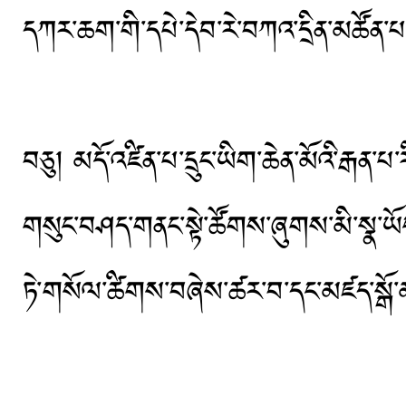
དཀར་ཆག་གི་དཔེ་དེབ་རེ་བཀའ་དྲིན་མཚོན་པའ
བཅུ། མདོ་འཛིན་པ་དྲུང་ཡིག་ཆེན་མོའི་རྒན་
གསུང་བཤད་གནང་སྟེ་ཚོགས་ཞུགས་མི་སྣ་ཡོང
ཏེ་གསོལ་ཚིགས་བཞེས་ཚར་བ་དང་མཛད་སྒོ་