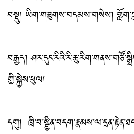
བསྡུ། ཡིག་གཟུགས་བདམས་གསེས། གློག་ཀླད་དུ
བརྒྱད། ཤར་དུང་རིའི་རི་ཆུ་རིག་གནས་གཙོ་ས
གྱི་སྐྱེས་ཕུལ།
དགུ། ཁྲི་བ་སྦྱིན་བདག་རྣམས་ལ་དྲན་རྟེན་ཐང