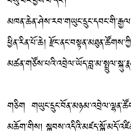
བསུ་བར་བྱས་པ་དང་།
མཁན་ཆེན་ཤེས་རབ་གཡུང་དྲུང་དབང་གི་རྒྱལ་
ཕྱིན་རིན་པོ་ཆེ། རྫོང་ནང་བསྟན་མཐུན་ཚོགས་ཀྱ
མཚན་གཙོས་པའི་འབྲེལ་ཡོད་བླ་མ་སྤྲུལ་སྐ
གཅིག གཡུང་དྲུང་བོན་མཉམ་འབྲེལ་ལྷན་ཚོགས་
མཆོག་གིས། སྐབས་འདིའི་མཛད་སྒོ་མདོ་འཛིན་པ