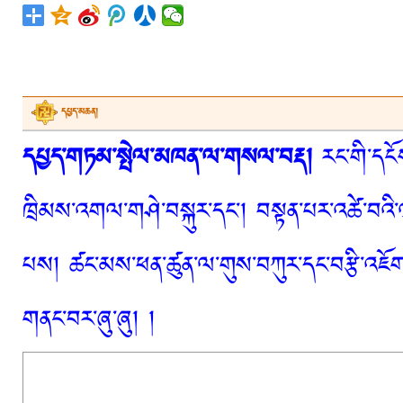
དཔྱད་མཆན།
དཔྱད་གཏམ་སྤེལ་མཁན་ལ་གསལ་བརྡ།
རང་གི་དངོས
ཁྲིམས་འགལ་གཤེ་བསྐུར་དང་། བསྟན་པར་འཚེ་བའི་
པས། ཚང་མས་ཕན་ཚུན་ལ་གུས་བཀུར་དང་བརྩི་འཇོག་
གནང་བར་ཞུ་ཞུ། །