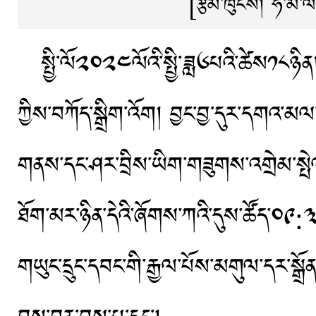
[རྩོམ་ཁུངས།
ཧི་མ་ལ
སྤྱི་ལོ༢༠༢༤ལོའི་སྤྱི་ཟླ༦པའི་ཚེས༡༨ཉིན། 
ཀྱིས་བཀོད་སྒྲིག་འོག། བྱང་བྱ་དུར་དགའ་མལ་དག
གནས་དང་ཤར་བྲིས་ཡིག་གཟུགས་འགྲེམ་སྤེ
ཐོག་མར་ཉིན་དེའི་ཞོགས་ཀའི་དུས་ཚོད་༠༩:༣
གཡུང་དྲུང་དབང་གི་རྒྱལ་པོས་མགུལ་དར་སྒྲོ