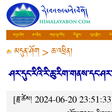
མདུན་ཤོག
ཆ་འཕྲིན།
གཡུང་དྲུང་བོན།
ལོ་རྒྱུས།
དཔྱད་གླེང་།
ལེ
མདུན་ཤོག
>
ཆ་འཕྲིན།
ཤར་དུང་རིའི་རི་ཆུ་རིག་གནས་དང་ཤར
[ཟླ་ཚེས། 2024-06-20 23:51:33