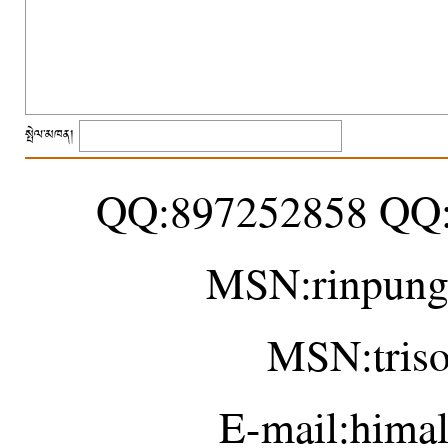
སྤེལ་མཁན།
QQ:897252858 QQ
MSN:rinpung
MSN:tris
E-mail:hima