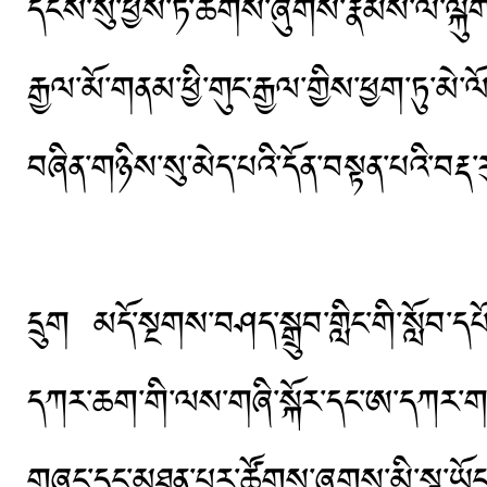
དངོས་སུ་ཕྱེས་ཏེ་ཚོགས་ཞུགས་རྣམས་ལ་ལྐུག
རྒྱལ་མོ་གནམ་ཕྱི་གུང་རྒྱལ་གྱིས་ཕྱག་ཏུ་མ
བཞིན་གཉིས་སུ་མེད་པའི་དོན་བསྟན་པའི་བརྡ
དྲུག མདོ་སྔགས་བཤད་སྒྲུབ་གླིང་གི་སློབ་དཔ
དཀར་ཆག་གི་ལས་གཞི་སྐོར་དང་ཨ་དཀར་གསང་བ
གཞུང་དང་མཐུན་པར་ཚོགས་ཞུགས་མི་སྣ་ཡོངས