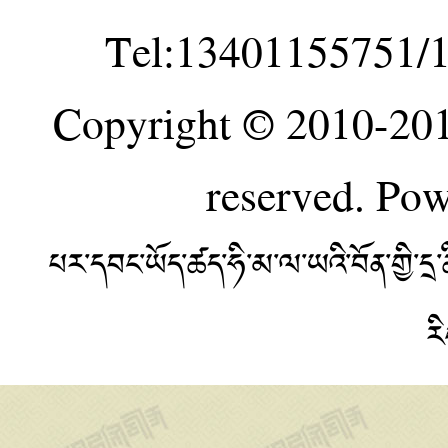
Tel:13401155751/
Copyright © 2010-20
reserved. Po
པར་དབང་ཡོད་ཚད་ཧི་མ་ལ་ཡའི་བོན་གྱི་
ར