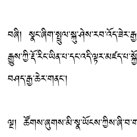
བཞི། སྣང་ཞིག་སྤྲུལ་སྐུ་ཤེས་རབ་འོད་ཟེར་
རྒྱུས་ཀྱི་རྡོ་རིང་ཡིན་པ་དང་འདི་ལྟར་མཛད་པ
བཤད་རྒྱ་ཆེར་གནང་།
ལྔ། ཚོགས་ཞུགས་མི་སྣ་ཡོངས་ཀྱིས་ཞི་བ་གཡུ