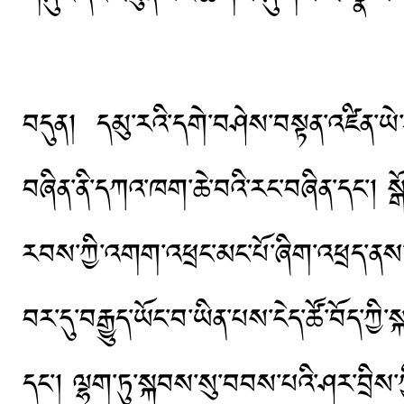
བདུན། དམུ་རའི་དགེ་བཤེས་བསྟན་འཛིན་ཡེ་
བཞིན་ནི་དཀའ་ཁག་ཆེ་བའི་རང་བཞིན་དང་། སྒོས
རབས་ཀྱི་འགག་འཕྲང་མང་པོ་ཞིག་འཕྲད་ནས་
བར་དུ་བརྒྱུད་ཡོང་བ་ཡིན་པས་ངེད་ཚོ་བོད་ཀྱི
དང་། ལྷག་ཏུ་སྐབས་སུ་བབས་པའི་ཤར་བྲིས