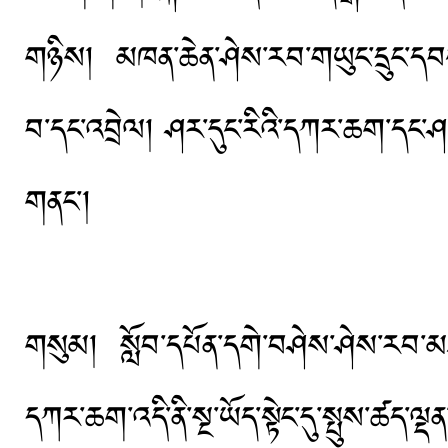
གཉིས། མཁན་ཆེན་ཤེས་རབ་གཡུང་དྲུང་དབང་
བ་དང་འབྲེལ། ཤར་དུང་རིའི་དཀར་ཆག་དང་ཤ
གནང་།
གསུམ། སློབ་དཔོན་དགེ་བཤེས་ཤེས་རབ་མཐར
དཀར་ཆག་འདི་ནི་སྔ་ཡོད་སྟེང་དུ་སྤུས་ཚད་