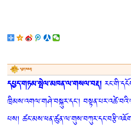
དཔྱད་མཆན།
དཔྱད་གཏམ་སྤེལ་མཁན་ལ་གསལ་བརྡ།
རང་གི་དངོས
ཁྲིམས་འགལ་གཤེ་བསྐུར་དང་། བསྟན་པར་འཚེ་བའི་
པས། ཚང་མས་ཕན་ཚུན་ལ་གུས་བཀུར་དང་བརྩི་འཇོག་