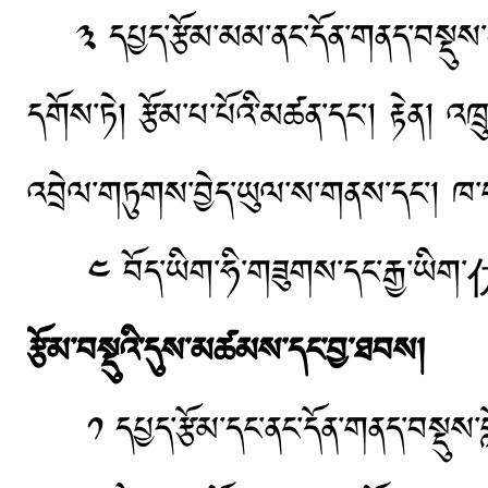
༣ དཔྱད་རྩོམ་མམ་ནང་དོན་གནད་བསྡུས་གྱི་ཟུ
དགོས་ཏེ། རྩོམ་པ་པོའི་མཚན་དང་། རྟེན། 
འབྲེལ་གཏུགས་བྱེད་ཡུལ་ས་གནས་དང་། ཁ་
༤ བོད་ཡིག་ཧི་གཟུགས་དང་རྒྱ་
རྩོམ་བསྡུའི་དུས་མཚམས་དང་བྱ་ཐབས།
༡ དཔྱད་རྩོམ་དང་ནང་དོན་གནད་བསྡུས་གློག