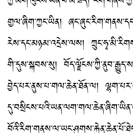
ཀྱི་མགོ་ཁུངས་ཡིན་པ་མ་ཟད། རིག་གནས་ཀྱི་ར
གྱལ་ཞིག་ཀྱང་ཡིན། ཞང་ཞུང་རིག་གནས་དང་ཀྲུང
རེས་དང་མཉམ་འདྲེས་ལས། ཀྲུང་ཧྭ་མི་རིགས་
གི་དུས་སྐབས་སུ། བོད་ལྗོངས་ཀྱི་ནུབ་རྒྱུད
བྱེད་པར་ནུས་པ་གལ་ཆེན་ཐོན་ལ། ལྷག་པར་ད
དུ་བསྲིངས་པའི་ཡན་ལག་གལ་ཆེན་ཞིག་ཡིན་
བོའི་རིག་གནས་ལ་ཡང་ཤུགས་རྐྱེན་ཆེན་པོ