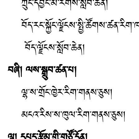
ཀྲུང་དབྱང་མི་རིགས་སློབ་ཆེན།
བོད་རང་སྐྱོང་ལྗོངས་སྤྱི་ཚོགས་ཚན་རིག་ཁ
བོད་ལྗོངས་སློབ་ཆེན།
བཞི། ལས་སྒྲུབ་ཚན་པ།
ལྷ་ས་གྲོང་ཁྱེར་རིག་གནས་ཅུས།
མངའ་རིས་ས་ཁུལ་རིག་གནས་ཅུས།
ལྔ། དཔྱད་རྩོམ་གྱི་གཙོ་དོན།