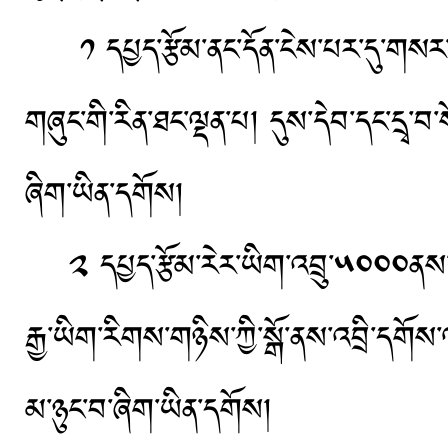
༡ དཔྱད་རྩོམ་ནང་དོན་ངེས་པར་དུ་གསར་ག
གཞུང་གི་རིན་ཐང་ལྡན་པ། དུས་དེབ་དང་དྲྭ་བ་
ཞིག་ཡིན་དགོས།
༢ དཔྱད་རྩོམ་རེར་ཡིག་འབྲུ་༥༠༠༠ནས་༡
རྒྱ་ཡིག་རིགས་གཉིས་ཀྱི་སྒོ་ནས་འབྲི་དགོ
མ་ཉུང་བ་ཞིག་ཡིན་དགོས།