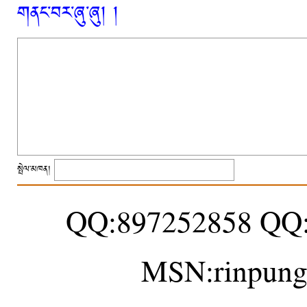
གནང་བར་ཞུ་ཞུ། །
སྤེལ་མཁན།
QQ:897252858 QQ
MSN:rinpung