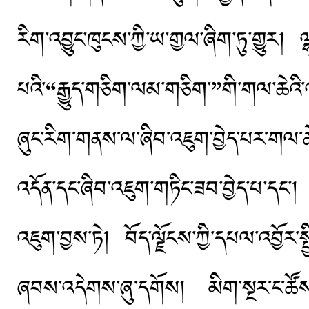
རིག་འབྱུང་ཁུངས་ཀྱི་ཡ་གྱལ་ཞིག་ཏུ་གྱུར། 
པའི་“རྒྱུད་གཅིག་ལམ་གཅིག་”གི་གལ་ཆེའི་
ཞུང་རིག་གནས་ལ་ཞིབ་འཇུག་བྱེད་པར་གལ་ཆེའི
འདོན་དང་ཞིབ་འཇུག་གཏིང་ཟབ་བྱེད་པ་དང་། 
འཇུག་བྱས་ཏེ། བོད་ལྗོངས་ཀྱི་དཔལ་འབྱོར་སྤ
ཞབས་འདེགས་ཞུ་དགོས། མིག་སྔར་ང་ཚོས་དེ