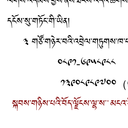
ལེགས་འདེམས་བྱས་ནས་ཐེངས་འདིའི་ཚོགས་འ
དངོས་སུ་གཏོང་གི་ཡིན།
༣ གཙོ་གཉེར་བའི་འབྲེལ་གཏུགས་ཁ
༠༨༩༡-༦༩༥༨༩༨༨
༡༣༩༠༨༩༨༩༧༠༠（ཞུང་ཀར
སྐབས་གཉིས་པའི་བོད་ལྗོངས་ལྷ་ས་˙མངའ་