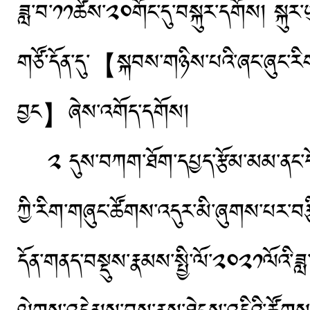
ཟླ་བ་༡༡ཚེས་༢༠གོང་དུ་བསྐུར་དགོས
གཙོ་དོན་དུ་【སྐབས་གཉིས་པའི་ཞང་ཞུང་ར
བྱང】ཞེས་འགོད་དགོས།
༢ དུས་བཀག་ཐོག་དཔྱད་རྩོམ་མམ་ནང་དོན་
ཀྱི་རིག་གཞུང་ཚོགས་འདུར་མི་ཞུགས་པར་བརྩི
དོན་གནད་བསྡུས་རྣམས་སྤྱི་ལོ་༢༠༢༡ལོའི་ཟ