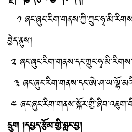
༡ ཞང་ཞུང་རིག་གནས་ཀྱི་ཀྲུང་ཧྭ་མི་རིགས་ག
བྱེད་ནུས།
༢ ཞང་ཞུང་རིག་གནས་དང་ཀྲུང་ཧྭ་མི་རིགས
༣ ཞང་ཞུང་རིག་གནས་དང་ཨེ་ཤ་ཡ་ལྷོ་མའི
༤ ཞང་ཞུང་རིག་གནས་སྐོར་གྱི་ཞིབ་འཇུག་
དྲུག །དཔྱད་རྩོམ་གྱི་བླང་བྱ།