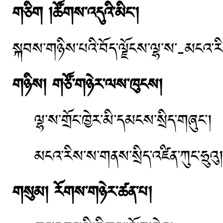
གཅིག །ཚོགས་འདུའི་མིང་།
སྐབས་གཉིས་པའི་བོད་ལྗོངས་ལྷ་ས་-མངའ་ར
གཉིས། གཙོ་གཉེར་ལས་ཁུངས།
ལྷ་ས་གྲོང་ཁྱེར་མི་དམངས་སྲིད་གཞུང་།
མངའ་རིས་ས་གནས་སྲིད་འཛིན་ཀུང་ཧྲུའུ
གསུམ། རོགས་གཉེར་ཚན་པ།