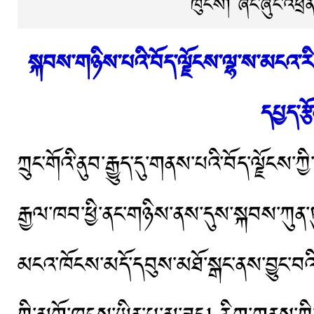
ཁུངས། ཞང་ཞུང་འཕྲི
སྐབས་གཉིས་པའི་བོད་ལྗོངས་ལྷ་ས་མངའ་རི
དཔྱད་རྩ
ཀྲུང་གོའི་ནུབ་རྒྱུད་དུ་གནས་པའི་བོད་ལྗོངས་ཀྱ
རྒྱལ་ཁབ་ཕྱི་ནང་གཉིས་ནས་དུས་སྐབས་ཀུན་ཏུ་ད
མངའ་ཁོངས་མདོ་དབུས་མཐོ་སྒང་ནས་བྱུང་བའ