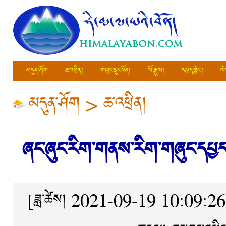
མདུན་ཤོག
ཆ་འཕྲིན།
གཡུང་དྲུང་བོན།
ལོ་རྒྱུས།
དཔྱད་གླེང་།
ལེ
མདུན་ཤོག
>
ཆ་འཕྲིན།
ཞང་ཞུང་རིག་གནས་རིག་གཞུང་དཔྱད་གླེ
[ཟླ་ཚེས། 2021-09-19 10:09:26