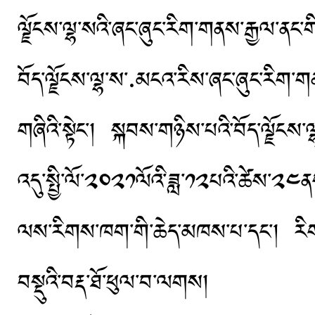
ལྗོངས་ལྷ་སའི་ཞང་ཞུང་རིག་གནས་རྒྱལ་ནང་ག
བོད་ལྗོངས་ལྷ་ས་·མངའ་རིས་ཞང་ཞུང་རིག་གནས
གཞིའི་སྟེང་། སྐབས་གཉིས་པའི་བོད་ལྗོང
འདུ་སྤྱི་ལོ་༢༠༢༡ལོའི་ཟླ་༡༢པའི་ཚེས་
ལས་རིགས་ཁག་གི་ཆེད་མཁས་པ་དང་། རིག
བསྡུའི་བརྡ་ཐོ་ཕུལ་བ་ལགས།