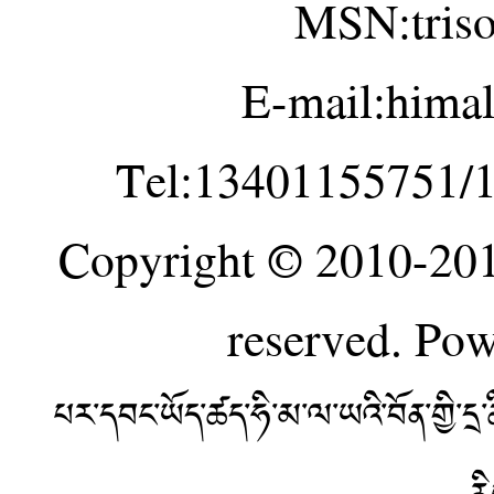
MSN:tris
E-mail:hima
Tel:13401155751/
Copyright © 2010-20
reserved. Po
པར་དབང་ཡོད་ཚད་ཧི་མ་ལ་ཡའི་བོན་གྱི་