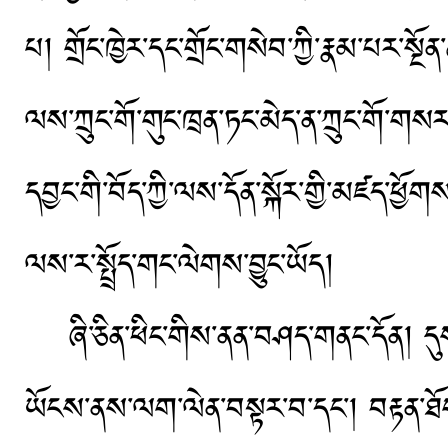
པ། གྲོང་ཁྱེར་དང་གྲོང་གསེབ་ཀྱི་རྣམ་པར་སྔོ
ལས་ཀྲུང་གོ་གུང་ཁྲན་ཏང་མེད་ན་ཀྲུང་གོ་གས
དབྱང་གི་བོད་ཀྱི་ལས་དོན་སྐོར་གྱི་མཛད་ཕྱོ
ལས་ར་སྤྲོད་གང་ལེགས་བྱུང་ཡོད།
ཞི་ཅིན་ཕིང་གིས་ནན་བཤད་གནང་དོན། དུས་
ཡོངས་ནས་ལག་ལེན་བསྟར་བ་དང་། བརྟན་ཐོ