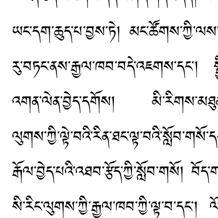
ཡང་དག་ཆུད་པ་བྱས་ཏེ། མང་ཚོགས་ཀྱི་ལས་དོན
རུ་བཏང་ནས་རྒྱལ་ཁབ་བདེ་འཇགས་དང་། སྤྱི
འགན་ལེན་བྱེད་དགོས། མི་རིགས་མཐུན་སྒྲིལ
ལུགས་ཀྱི་ལྟེ་བའི་རིན་ཐང་ལྟ་བའི་སློབ་གས
རྒོལ་བྱེད་པའི་འཐབ་རྩོད་ཀྱི་སློབ་གསོ། བོ
སི་རིང་ལུགས་ཀྱི་རྒྱལ་ཁབ་ཀྱི་ལྟ་བ་དང་། ལ