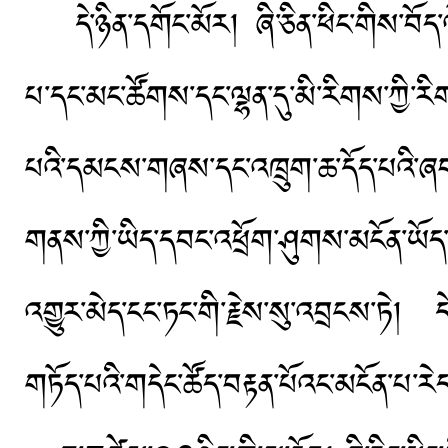
དེ་ཉིན་དགོང་མོར། ཞི་ཅིན་ཕིང་གིས་བོད
པ་དང་མང་ཚོགས་དང་ལྷན་དུ་མི་རིགས་ཀྱི་
པའི་དམངས་གཞས་དང་འཁྲུག་ཆ་དོད་པའི་ཞབས
གནས་ཀྱི་ཡིད་དབང་འཕྲོག་ཤུགས་མངོན་ཡོད
འགྱུར་མེད་ངང་ཏང་གི་རྗེས་སུ་འབྲངས་ཏེ། དེ
གཏོད་པའི་གདེང་ཚོད་བརྟན་པོའང་མངོན་པ་རེ