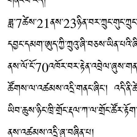
གནང་བ་རེད།
ཟླ་7ཚེས་21ནས་23ཉིན་བར་ཀྲུང་གུང་ཀྲུང་དབྱང
དབྱང་དམག་ཨུད་ཀྱི་ཀྲུའུ་ཞི་བཅས་ཡིན་པའི་ཞ
ནས་ལོ་ངོ་70འཁོར་བར་རྟེན་འབྲེལ་ཞུས་གན
ཚོགས་ལ་འཚམས་འདྲི་གནང་ཞིང་། འདི་ནི་ཚེས་21
ཡིབ་ཆུས་ཉིང་ཁྲི་གྲོང་རྡལ་ཀ་ལ་གྲོང་ཚོར་
ནས་འཚམས་འདྲི་ཞུ་བཞིན་པ།