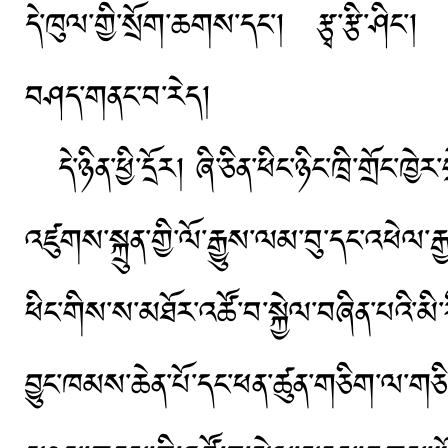
དེ་ཁུལ་གྱི་སྲོག་ཆགས་དང་། རྩྭ་རྩི་ཤིང་། ར
བཤད་གནང་བ་རེད།
དེ་ཉིན་ཕྱི་དྲོར། ཞི་ཅིན་ཕིང་ཉིང་ཁྲི་གྲོང་ཁྱ
འཛུགས་སྐྲུན་གྱི་ལོ་རྒྱུས་ལམ་བུ་དང་འཕེལ་
ཕིང་གིས་ས་མཐོར་འཚོ་བ་སྐྱེལ་བཞིན་པའི་མ
བྱུང་ཁམས་ཆེན་པོ་དང་ཕན་ཚུན་གཅིག་ལ་གཅི