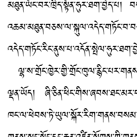
མཐུན་ཡོང་བར་ཁྲིད་སྟོན་ཧུར་ཐག་བྱེད་པ། 
འཆམ་མཐུན་བཅས་ལ་སྐུལ་འདེད་གཏོང་བ་བཅས
འདེད་གཏོང་རིང་ནུས་པ་འདོན་སྤེལ་ཧུར་ཐག
ལྷ་ས་གྲོང་ཁྱེར་གྱི་གྲོང་ཁུལ་རྙིང་པར་གན
ལྡན་ཡོད། ཞི་ཅིན་ཕིང་གིས་ཞབས་ཐང་མར་བར
ཁང་ལ་ཕེབས་ཏེ་ཡུལ་སྐོར་རིག་གནས་བསམ་བ