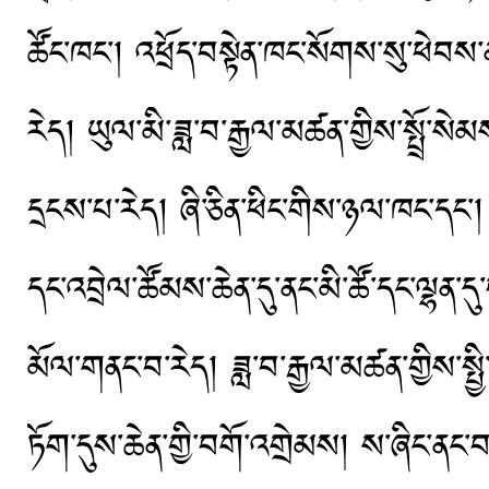
ཚོང་ཁང་། འཕྲོད་བསྟེན་ཁང་སོགས་སུ་ཕེབས
རེད། ཡུལ་མི་ཟླ་བ་རྒྱལ་མཚན་གྱིས་སྤྲོ་སེམས་
དྲངས་པ་རེད། ཞི་ཅིན་ཕིང་གིས་ཉལ་ཁང་དང
དང་འབྲེལ་ཚོམས་ཆེན་དུ་ནང་མི་ཚོ་དང་ལྷན་ད
མོལ་གནང་བ་རེད། ཟླ་བ་རྒྱལ་མཚན་གྱིས་སྤྱི་ཁ
ཏོག་དུས་ཆེན་གྱི་བགོ་འགྲེམས། ས་ཞིང་