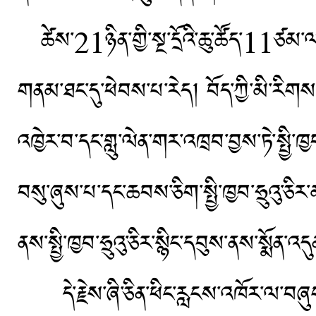
ཚེས་21ཉིན་གྱི་སྔ་དྲོའི་ཆུ་ཚོད་11ཙམ་ལ། 
གནམ་ཐང་དུ་ཕེབས་པ་རེད། བོད་ཀྱི་མི་རིག
འཁྱེར་བ་དང་གླུ་ལེན་གར་འཁྲབ་བྱས་ཏེ་སྤྱི་ཁ
བསུ་ཞུས་པ་དང་ཆབས་ཅིག་སྤྱི་ཁྱབ་ཧྲུའུ་ཅ
ནས་སྤྱི་ཁྱབ་ཧྲུའུ་ཅིར་སྙིང་དབུས་ནས་སྨོན་འ
དེ་རྗེས་ཞི་ཅིན་ཕིང་རླངས་འཁོར་ལ་བཞུག