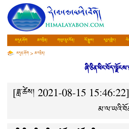
མདུན་ཤོག
ཆ་འཕྲིན།
གཡུང་དྲུང་བོན།
ལོ་རྒྱུས།
དཔྱད་གླེང་།
ལེ
མདུན་ཤོག
>
ཆ་འཕྲིན།
ཞི་ཅིན་ཕིང་བོད་ལྗོང
[ཟླ་ཚེས། 2021-08-15 15:46:22
མ་ལ་ཡའི་བོ