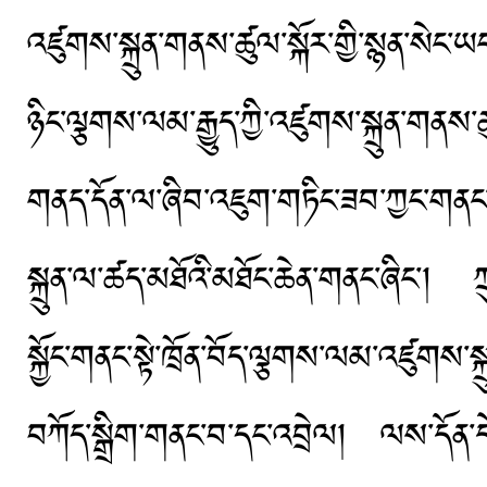
འཛུགས་སྐྲུན་གནས་ཚུལ་སྐོར་གྱི་སྙན་སེ
ཉིང་ལྕགས་ལམ་རྒྱུད་ཀྱི་འཛུགས་སྐྲུན་ག
གནད་དོན་ལ་ཞིབ་འཇུག་གཏིང་ཟབ་ཀྱང་གནང
སྐྲུན་ལ་ཚད་མཐོའི་མཐོང་ཆེན་གནང་ཞིང་། ཀྲུ
སྐྱོང་གནང་སྟེ་ཁྲོན་བོད་ལྕགས་ལམ་འཛུགས་སྐ
བཀོད་སྒྲིག་གནང་བ་དང་འབྲེལ། ལས་དོན་དེར