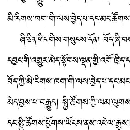
མི་རིགས་ཁག་གི་ལས་བྱེད་པ་དང་མང་ཚོག
ཞི་ཅིན་ཕིང་གིས་གསུངས་དོན། བོད་ཞི་བས་
དབྱང་གི་འགྱུར་མེད་སྟོབས་ལྡན་གྱི་འགོ་ཁྲིད
བོད་ཀྱི་མི་རིགས་ཁག་གི་ལས་བྱེད་པ་དང་མ
མེད་བྱས་པ་བརྒྱུད། སྤྱི་ཚོགས་ཀྱི་ལམ་ལུགས་
དང་སྤྱི་ཚོགས་ཕྱོགས་ཡོངས་ནས་འཕེལ་རྒྱས་