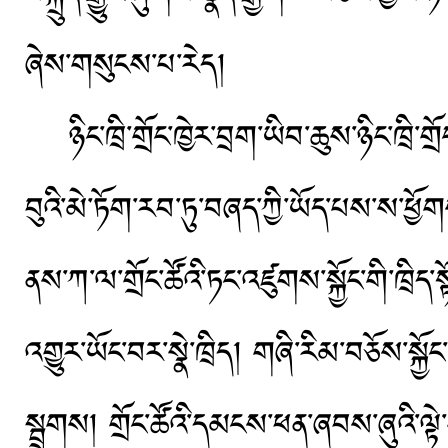
ཞེས་གསུངས་པ་རེད།
ཉིང་ཁྲི་གྲོང་ཁྱེར་བྲག་ཡིབ་ཆུས་ཉིང་ཁྲི་གྲོ
བུའི་མེ་ཏོག་རབ་ཏུ་བཞད་ཀྱི་ཡོད་པས་ས་ཕྱ
ནས་ཀ་ལ་གྲོང་ཚོའི་ཏང་འཛུགས་སྐྱོང་གི་ཁྲི
འགྱུར་ཡོང་བར་སྣེ་ཁྲིད། གཞི་རིམ་བཅོས་སྐྱོ
སྦྲགས། གྲོང་ཚོའི་དམངས་ཕན་ཞབས་ཞུའི་ལྟ