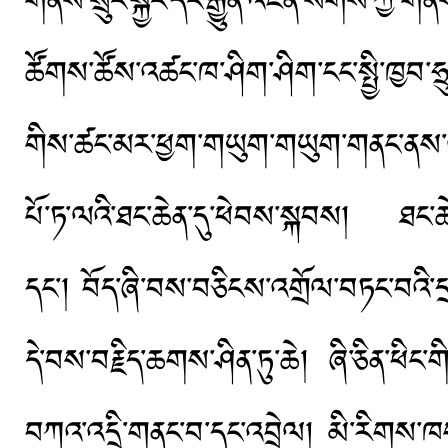
གནས་སྲུང་སྐྱོང་དང་རྒྱུན་འཛིན་སོགས་ཀ
ཚོགས་ཚོས་འཚང་ཁ་ཤིག་ཤིག་ངང་སྤྱི་ཁྱབ་ཧྲ
གིས་ཚང་མར་ཕྱག་གཡུག་གཡུག་གནང་ནས་འཚམ
པོ་ཏ་ལའི་ཐང་ཆེན་དུ་ཕེབས་སྐབས། ཐང་ཆེ
དང་། བོད་ཞི་བས་བཅིངས་འགྲོལ་བཏང་བའི་དྲན
དེ་བས་བརྗིད་ཆགས་ཤིན་ཏུ་ཆེ། ཞི་ཅིན་ཕིང་གི
བཀའ་འདྲི་གནང་བ་དང་འབྲེལ། མི་རིགས་ཁ