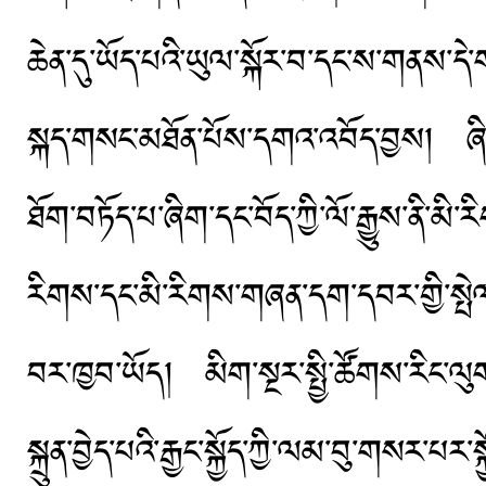
ཆེན་དུ་ཡོད་པའི་ཡུལ་སྐོར་བ་དང་ས་གནས་དེ་
སྐད་གསང་མཐོན་པོས་དགའ་འབོད་བྱས། ཞི་ཅ
ཐོག་བཏོད་པ་ཞིག་དང་བོད་ཀྱི་ལོ་རྒྱུས་ནི
རིགས་དང་མི་རིགས་གཞན་དག་དབར་གྱི་སྤེལ་རེ
བར་ཁྱབ་ཡོད། མིག་སྔར་སྤྱི་ཚོགས་རིང་ལ
སྐྲུན་བྱེད་པའི་རྒྱང་སྐྱོད་ཀྱི་ལམ་བུ་གསར་པར་