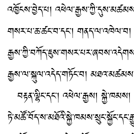
འཁྱོངས་བྱེད་པ། འཕེལ་རྒྱས་ཀྱི་དུས་མཚམ
གསར་པ་ཆ་ཚང་བ་དང་། གནད་ལ་འཁེལ་བ། ཕྱ
རྒྱས་ཀྱི་བཀོད་ཇུས་གསར་པར་ཞབས་འདེགས་
རྒྱས་ལ་སྐུལ་འདེད་གཏོང་བ། མཐའ་མཚམས་ས
བརྟན་ལྷིང་དང་། འཕེལ་རྒྱས། སྐྱེ་ཁམས།
ཏེ་མཚོ་བོད་ས་མཐོའི་སྐྱེ་ཁམས་སྲུང་སྐྱོང་ད