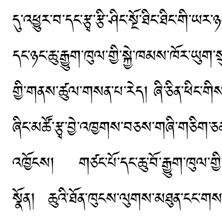
དུ་འཕྱུར་བ་དང་རྩྭ་རྩི་ཤིང་སྔོ་ཐིང་ཐིང་ག
དང་ཉང་ཆུ་རྒྱུག་ཁུལ་གྱི་སྐྱེ་ཁམས་ཁོར་ཡུག་སྲུ
གྱི་གནས་ཚུལ་གསན་པ་རེད། ཞི་ཅིན་ཕིང་གིས་ས
ཞིང་མཚོ་རྩྭ་བྱེ་འཁྱགས་བཅས་གཞི་གཅིག་ཅན་སྲ
འཁྱོངས། གཙང་པོ་དང་ཆུ་བོ་རྒྱུག་ཁུལ་གྱི་
སྣོན། ཆུའི་ཐོན་ཁུངས་ལུགས་མཐུན་ངང་གསར་ས