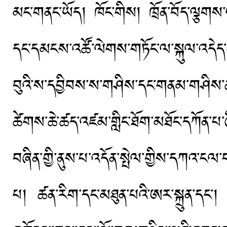
མང་གནང་ཡོད། ཁོང་གིས། ཁྲོན་བོད་ལྕགས་ལམ
དང་དམངས་འཚོ་ལེགས་གཏོང་ལ་སྐུལ་འདེད་
བུའི་ས་དབྱིབས་ས་གཤིས་དང་གནམ་གཤིས་ཆ་རྐ
ཚེགས་ཆེ་ཚད་འཛམ་གླིང་ཐོག་མཐོང་དཀོན་
བཞིན་གྱི་ནུས་པ་འདོན་སྤེལ་གྱིས་དཀའ་ངལ་བས
པ། ཚན་རིག་དང་མཐུན་པའི་ཨར་སྐྲུན་དང་