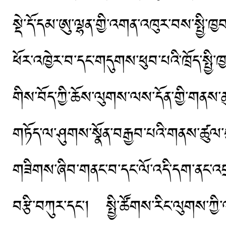
སྡེ་དོ་དམ་ཨུ་ལྷན་གྱི་འགན་འཁུར་བས་སྤྱི
ཕོར་འཁྱེར་བ་དང་གདུགས་ཕུབ་པའི་ཁྲོད་སྤྱི་ཁ
གིས་བོད་ཀྱི་ཆོས་ལུགས་ལས་དོན་གྱི་གནས་
གཏོད་ལ་ཤུགས་སྣོན་བརྒྱབ་པའི་གནས་ཚུལ་
གཟིགས་ཞིབ་གནང་བ་དང་ལོ་འདི་དག་ནང་འབྲས་
བརྩི་བཀུར་དང་། སྤྱི་ཚོགས་རིང་ལུགས་ཀྱི་