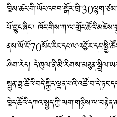
ཁྱིམ་ཚང་གི་ཡོང་འབབ་སྒོར་ཁྲི་30ལྷག་ཙམ་ཟི
པོ་བྱུང་ཞིང་། ཁོང་གིས་ཀ་ལ་གྲོང་ཚོའི་མཛེ
ནས་ལོ་ངོ་70སོང་རིང་དཔལ་འབྱོར་དང་སྤྱི་ཚ
ཤིག་རེད། དེ་ཁུལ་ནི་མི་རིགས་མཐུན་སྒྲིལ་ཡ
སྤུན་ཟླ་ཚོའི་བདེ་སྐྱིད་ལྡན་པའི་འཚོ་བ་དེ་ཏ
ཁྱེད་ཚོའི་དཀའ་སྤྱད་ཀྱི་ལག་གཉིས་ལ་བརྟེན་