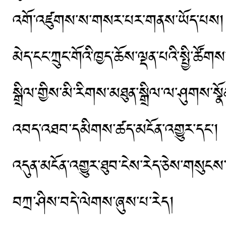
འགོ་འཛུགས་ས་གསར་པར་གནས་ཡོད་པས། ཀྲུང་ག
མེད་ངང་ཀྲུང་གོའི་ཁྱད་ཆོས་ལྡན་པའི་སྤྱི་ཚོ
སྒྲིལ་གྱིས་མི་རིགས་མཐུན་སྒྲིལ་ལ་ཤུགས་
འབད་འཐབ་དམིགས་ཚད་མངོན་འགྱུར་དང་། ཀྲུང
འདུན་མངོན་འགྱུར་ཐུབ་ངེས་རེད་ཅེས་གསུང
བཀྲ་ཤིས་བདེ་ལེགས་ཞུས་པ་རེད།