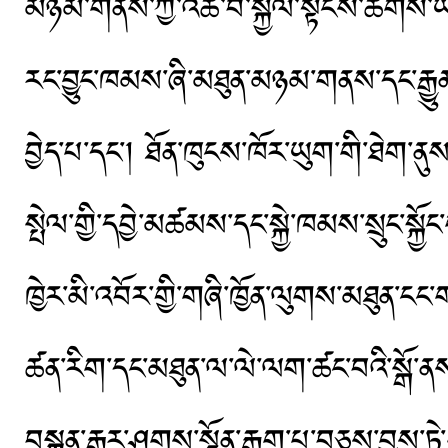
མཉམ་གནས་ཀྱི་འཚོ་བ་སྐྱེལ་སྟངས་ཆགས་ཡོད།
རང་བྱུང་ཁམས་ཞི་མཐུན་མཉམ་གནས་དང་རྒྱུན་མཐ
བྱེད་པ་དང་། ཐོན་ཁུངས་ཁོར་ཡུག་གི་ཐེག་ནུ
སྤེལ་གྱི་དབྱེ་མཚམས་དང་སྐྱེ་ཁམས་སྲུང་སྐྱོ
ཁྱེར་མི་འབོར་གྱི་གཞི་ཁྱོན་ལུགས་མཐུན་ངང་ག
ཚན་རིག་དང་མཐུན་ལ་ལེ་ལག་ཚང་བའི་སྒོ་ནས
བསྐྲུན་རྒྱུར་ཤུགས་སྣོན་རྒྱག་པ་བཅས་བྱས་ཏེ་