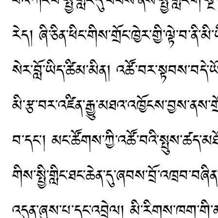
པའི་ཀོང་པོ་སྤྱི་གླིང་དུ་ཕེབས་ནས་སྤྱི་གླིང་
རེད། ཞི་ཅིན་ཕིང་གིས་གྲོང་ཁྱེར་གྱི་ལྟེ་བ་ནི་
སེར་བློ་ཡིད་ཚིམ་མིན། འཚོ་བར་སྟབས་བདེ་ཡ
མི་རྩ་བར་འཛིན་རྒྱུ་མཐའ་འཁྱོངས་བྱས་ནས་གྲོ
བ་དང་། མང་ཚོགས་ཀྱི་འཚོ་བའི་སྤུས་ཚད་མཐ
གིས་སྤྱི་གླིང་ཐང་ཆེན་དུ་ཞབས་བྲོ་འཁྲབ་བ
འདུན་ཞུས་པ་དང་འབྲེལ། མི་རིགས་ཁག་གི་མ