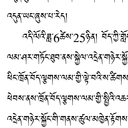
འདུན་ཡང་ཞུས་པ་རེད།
འདི་ལོའི་ཟླ་6ཚེས་25ཉིན། བོད་ཀྱི་གློ
ལམ་ཤར་གཏོང་ཐུབ་ནས་སྐྱེལ་འདྲེན་གཉེར་སྐྱོ
ཕིང་ཁྲོན་བོད་ལྕགས་ལམ་གྱི་ལྟེ་བའི་ས་ཚིག
ཕེབས་ནས་ཁྲོན་བོད་ལྕགས་ལམ་གྱི་སྤྱིའི་འཆ
འདྲེན་གཉེར་སྐྱོང་གི་གནས་ཚུལ་མཁྱེན་རྟོ