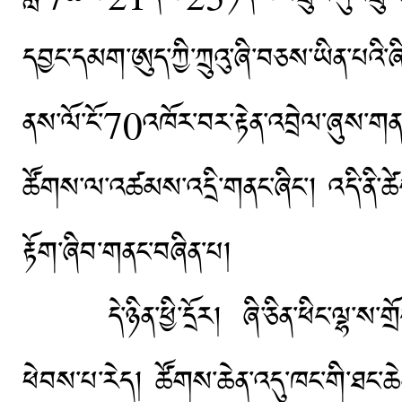
དབྱང་དམག་ཨུད་ཀྱི་ཀྲུའུ་ཞི་བཅས་ཡིན་པའི་ཞ
ནས་ལོ་ངོ་70འཁོར་བར་རྟེན་འབྲེལ་ཞུས་གན
ཚོགས་ལ་འཚམས་འདྲི་གནང་ཞིང་། འདི་ནི་ཚེས་2
རྟོག་ཞིབ་གནང་བཞིན་པ།
དེ་ཉིན་ཕྱི་དྲོར། ཞི་ཅིན་ཕིང་ལྷ་ས་གྲོང
ཕེབས་པ་རེད། ཚོགས་ཆེན་འདུ་ཁང་གི་ཐང་ཆེན་ད