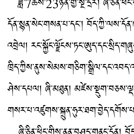
ཟླ་7ཚེས་23ཉིན་གྱི་སྔ་དྲོར། ཞི་ཅིན་ཕིང་
དོན་སྙན་སེང་གསན་པ་དང་། བོད་ཀྱི་ལས་དོ
འབྲེལ། རང་སྐྱོང་ལྗོངས་ཏང་ཨུད་དང་སྲིད་གཞུ
ཁྲིད་ཀྱིས་ནུས་སེམས་གཅིག་སྒྲིལ་དང་འབད་འ
ཤེས་དཔལ། ཞི་མཐུན། མཛེས་སྡུག་བཅས་ལྡན་པ
གསར་པ་འཛུགས་སྐྲུན་ཧུར་ཐག་བྱེད་དགོས་པ
ཞི་ཅིན་ཕིང་གིས་ནན་བཤད་གནང་དོན། བོད་ཀྱ