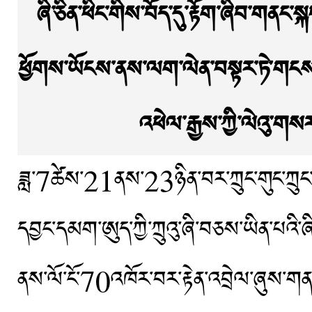
ཞི་ཅིན་ཕིང་གིས་བོད་དུ་རྟོག་ཞིབ་གནང
ཕྱོགས་ཡོངས་ནས་ལག་ལེན་བསྟར་ཏེ་གངས་ལ
འཕེལ་རྒྱས་ཀྱི་ལེའུ་ག
ཟླ་7ཚེས་21ནས་23ཉིན་བར་ཀྲུང་གུང་ཀྲུང་དབྱང
དབྱང་དམག་ཨུད་ཀྱི་ཀྲུའུ་ཞི་བཅས་ཡིན་པའི་ཞ
ནས་ལོ་ངོ་70འཁོར་བར་རྟེན་འབྲེལ་ཞུས་གན