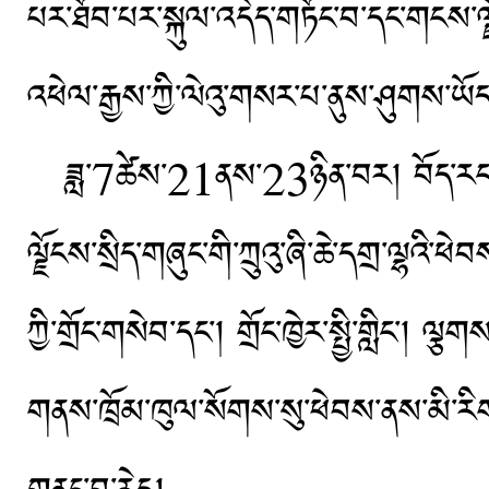
པར་ཐོབ་པར་སྐུལ་འདེད་གཏོང་བ་དང་གངས་ལྗོ
འཕེལ་རྒྱས་ཀྱི་ལེའུ་གསར་པ་ནུས་ཤུགས་ཡོད
ཟླ་7ཚེས་21ནས་23ཉིན་བར། བོད་རང་སྐྱོང་ལྗོང
ལྗོངས་སྲིད་གཞུང་གི་ཀྲུའུ་ཞི་ཆེ་དགྲ་ལྷའི་ཕེ
ཀྱི་གྲོང་གསེབ་དང་། གྲོང་ཁྱེར་སྤྱི་གླིང་། ལ
གནས་ཁྲོམ་ཁུལ་སོགས་སུ་ཕེབས་ནས་མི་ར