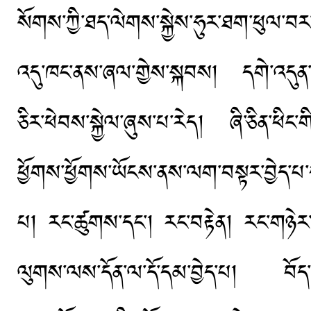
སོགས་ཀྱི་ཐད་ལེགས་སྐྱེས་ཧུར་ཐག་ཕུལ་བ
འདུ་ཁང་ནས་ཞལ་གྱེས་སྐབས། དགེ་འདུན་པ་བ
ཅིར་ཕེབས་སྐྱེལ་ཞུས་པ་རེད། ཞི་ཅིན་ཕིང་
ཕྱོགས་ཕྱོགས་ཡོངས་ནས་ལག་བསྟར་བྱེད་པ་
པ། རང་ཚུགས་དང་། རང་བརྟེན། རང་གཉེར་བ
ལུགས་ལས་དོན་ལ་དོ་དམ་བྱེད་པ། བོད་བརྒ