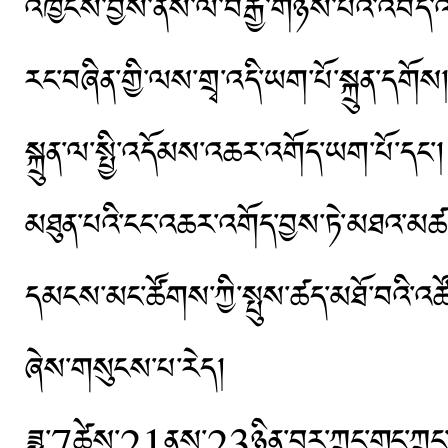
འཁྱོངས་བྱས་ནས་ལོ་བརྒྱ་གཉིས་པའི་འབད་འ
རང་བཞིན་གྱི་ལས་གྲྭ་འདི་ཡག་པོ་སྐྲུན་
སྐྲུན་ལ་སྤྱི་འདོམས་འཆར་འགོད་ཡག་པོ་
མཐུན་པའི་ངང་འཆར་འགོད་བྱས་ཏེ་མཐའ་མཚམས
དམངས་མང་ཚོགས་ཀྱི་སྤུས་ཚད་མཐོ་བའི་འཚ
ཞེས་གསུངས་པ་རེད།
ཟླ་7ཚེས་21ནས་23ཉིན་བར་ཀྲུང་གུང་ཀྲུང་དབྱང