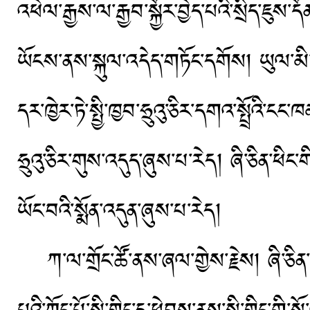
འཕེལ་རྒྱས་ལ་རྒྱབ་སྐྱོར་བྱེད་པའི་སྲིད་ཇུས
ཡོངས་ནས་སྐུལ་འདེད་གཏོང་དགོས། ཡུལ་མ
དར་ཁྱེར་ཏེ་སྤྱི་ཁྱབ་ཧྲུའུ་ཅིར་དགའ་སྤྲོའི་
ཧྲུའུ་ཅིར་གུས་འདུད་ཞུས་པ་རེད། ཞི་ཅིན་ཕི
ཡོང་བའི་སྨོན་འདུན་ཞུས་པ་རེད།
ཀ་ལ་གྲོང་ཚོ་ནས་ཞལ་གྱེས་རྗེས། ཞི་ཅིན་ཕ