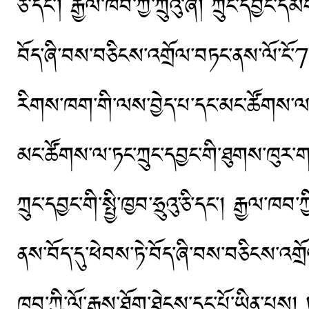
ཅི་དང་། རྒྱལ་ཁབ་ཀྱི་ཀྲུའུ་ཞི། ཀྲུང་དབྱང་དམ
བོད་ཞི་བས་བཅིངས་འགྲོལ་བཏང་ནས་ལོ་ངོ་70
རིགས་ཁག་གི་ལས་བྱེད་པ་དང་མང་ཚོགས་ལ
མང་ཚོགས་ལ་ཏང་ཀྲུང་དབྱང་གི་ཐུགས་ཁུར་ག
ཀྲུང་དབྱང་གི་སྤྱི་ཁྱབ་ཧྲུའུ་ཅི་དང་། རྒྱལ་ཁབ་
ནས་བོད་དུ་ཕེབས་ཏེ་བོད་ཞི་བས་བཅིངས་འགྲོ
ཁབ་ཀྱི་ལོ་རྒྱུས་ཐོག་ཐེངས་དང་པོ་ཡིན་པས། ཏང