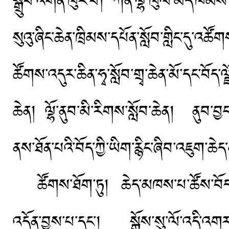
སྒྲུབ་འགན་ཁུར་བ། ཀན་ལྷོ་ཁུལ་མདོ་ཁམས་བ
སུའུ་ཞིང་ཆེན་ཁྲིམས་དཔོན་སློབ་གླིང་དུ་འཚོ
ཚོགས་འདུར་ཆིན་ཧྭ་སློབ་གྲྭ་ཆེན་མོ་དང་བོད
ཆེན། ལྷོ་ནུབ་མི་རིགས་སློབ་ཆེན། ནུབ་བྱ
ནས་ཐོན་པའི་བོད་ཀྱི་ཡིག་རྙིང་ཞིབ་འཇུག་
ཚོགས་ཐོག་ཏུ། ཆེད་མཁས་པ་ཚོས་བོད་ཀྱི་ཡི
འདོན་བྱས་པ་དང་། སྒོས་སུ་ལོ་འདི་འགར་འབྲུག