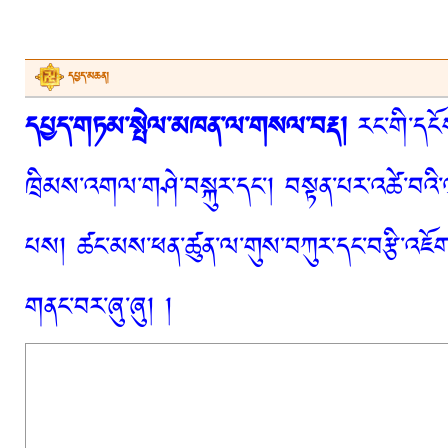
དཔྱད་མཆན།
དཔྱད་གཏམ་སྤེལ་མཁན་ལ་གསལ་བརྡ།
རང་གི་དངོས
ཁྲིམས་འགལ་གཤེ་བསྐུར་དང་། བསྟན་པར་འཚེ་བའི་
པས། ཚང་མས་ཕན་ཚུན་ལ་གུས་བཀུར་དང་བརྩི་འཇོག་
གནང་བར་ཞུ་ཞུ། །