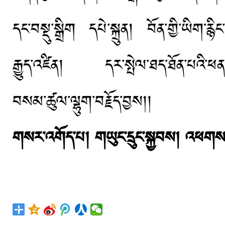
དང་བསྡུ་སྒྲིག དཔེ་སྐྲུན། བོན་གྱི་ཡིག་རྙི
རྒྱུད་འཛིན། དར་སྤེལ་ཐད་ཐོན་པའི་ཕན་ན
བསམ་ཚུལ་ལྷུག་བརྗོད་བྱས།།
གསར་འགོད་པ།
གཡུང་དྲུང་སྐྱབས།
འཕགས་པ