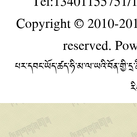
Tel:13401155751/
Copyright © 2010-20
reserved. Po
པར་དབང་ཡོད་ཚད་ཧི་མ་ལ་ཡའི་བོན་གྱི་
ར