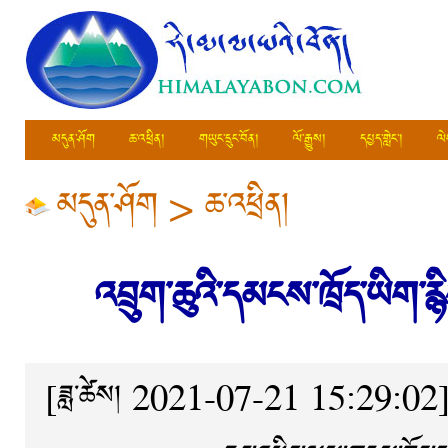
མདུན་ཤོག
ཆ་འཕྲིན།
གཡུང་དྲུང་བོན།
ལོ་རྒྱུས།
དཔྱད་གླེང་།
ལེ
མདུན་ཤོག
>
ཆ་འཕྲིན།
འབྲུག་ཆུའི་དམངས་ཁྲོད་ཡིག་ར
[ཟླ་ཚེས། 2021-07-21 15:29:02