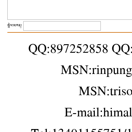
སྤེལ་མཁན།
QQ:897252858 QQ
MSN:rinpung
MSN:tris
E-mail:hima