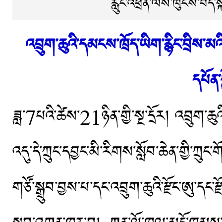
རླུང་འཕྲིན་ལས་ཁུངས་བོད་ས
འབྲུག་ཆུའི་དམངས་ཁྲོད་ཡིག་རྙིང་བྲིས་མའ
དཔོན་
ཟླ་7པའི་ཚེས་21ཉིན་གྱི་སྔ་དྲོར། འབྲུག་ཆུའ
འདུ་དེ་ཀྲུང་དབྱང་མི་རིགས་སློབ་ཆེན་གྱི་ཀྲུང
གཙོ་སྒྲུབ་བྱས་པ་དང་འབྲུག་ཆུའི་རྫོང་ཨུ་