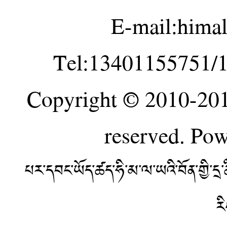
E-mail:hima
Tel:13401155751/
Copyright © 2010-20
reserved. Po
པར་དབང་ཡོད་ཚད་ཧི་མ་ལ་ཡའི་བོན་གྱི་
ར