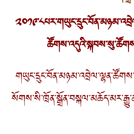
༢༠༡༩་༨པར་གཡུང་དྲུང་བོན་མཉམ་འབྲེ
ཚོགས་འདུའི་སྐབས་སུ་ཚོ
གཡུང་དྲུང་བོན་མཉམ་འབྲེལ་ལྷན་ཚོགས
སོགས་སི་ཁྲོན་སྒྲོན་བསྐལ་མཆོད་མར་རྒྱ