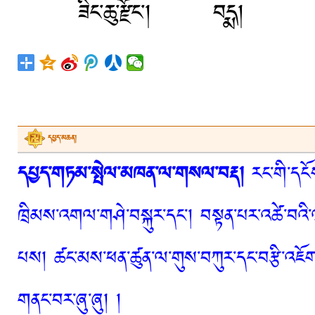
ཟིང་ཆུ་རྫོང་
དཔྱད་མཆན།
དཔྱད་གཏམ་སྤེལ་མཁན་ལ་གསལ་བརྡ།
རང་གི་དངོས
ཁྲིམས་འགལ་གཤེ་བསྐུར་དང་། བསྟན་པར་འཚེ་བའི་
པས། ཚང་མས་ཕན་ཚུན་ལ་གུས་བཀུར་དང་བརྩི་འཇོག་
གནང་བར་ཞུ་ཞུ། །