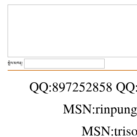
སྤེལ་མཁན།
QQ:897252858 QQ
MSN:rinpung
MSN:tris