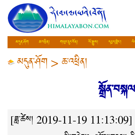
མདུན་ཤོག
ཆ་འཕྲིན།
གཡུང་དྲུང་བོན།
ལོ་རྒྱུས།
དཔྱད་གླེང་།
ལེ
མདུན་ཤོག
>
ཆ་འཕྲིན།
སྒྲོན་བས
[ཟླ་ཚེས། 2019-11-19 11:13:09]