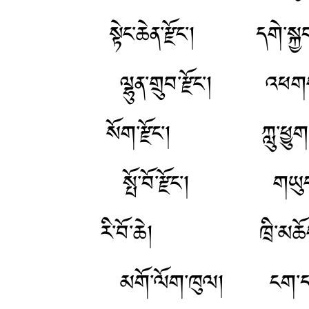
སྟེང་ཆེན་རྫོང་།
ལྷུན་གྲུབ་རྫོང་
སོག་རྫོང་། ཀ
སྤོ་བོ་རྫོང་། གཡ
རི་བོ་ཆེ། ཁྲ
མགོ་ལོག་ཁུལ། ངག་