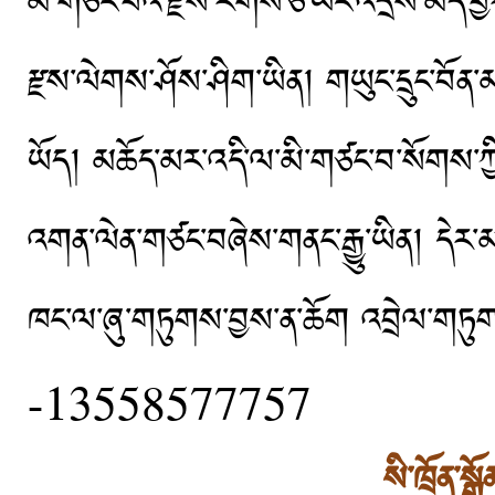
མི་གཙང་བའི་རྫས་རིགས་ཅི་ཡང་འདྲེས་མེད་
རྫས་ལེགས་ཤོས་ཤིག་ཡིན། གཡུང་དྲུང་བོན་
ཡོད། མཆོད་མར་འདི་ལ་མི་གཙང་བ་སོགས་ཀྱི
འགན་ལེན་གཙང་བཞེས་གནང་རྒྱུ་ཡིན། དེར་
ཁང་ལ་ཞུ་གཏུགས་བྱས་ན་ཆོག འབྲ
-13558577757
སི་ཁྲོན་ས