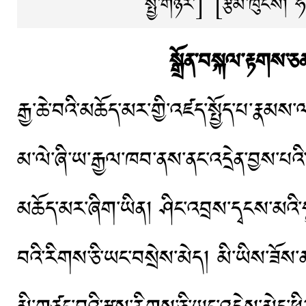
སྤྱི་གཉེར་]
[རྩོམ་ཁུངས།
ཧ
སྒྲོན་བསྐལ་རྟགས་ཅན་
རྒྱ་ཆེ་བའི་མཆོད་མར་གྱི་འཛད་སྤྱོད་པ་རྣམས་ལ
མ་ལེ་ཞི་ཡ་རྒྱལ་ཁབ་ནས་ནང་འདྲེན་བྱས་པའི
མཆོད་མར་ཞིག་ཡིན། ཤིང་འབྲས་དྭངས་མའི་
བའི་རིགས་ཅི་ཡང་བསྲེས་མེད། མི་ཡིས་ཟོས