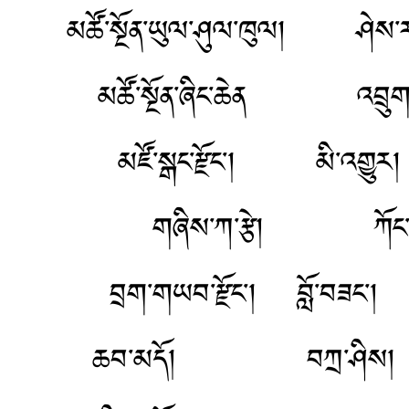
མཚོ་སྔོན་ཡུལ་ཤུལ་ཁུལ
མཚོ་སྔོན་ཞིང་ཆེན 
མཛོ་སྒང་རྫོང་།
གཞིས་ཀ་རྩེ། ཀོ
བྲག་གཡབ་རྫོང་།
ཆབ་མདོ། བཀྲ