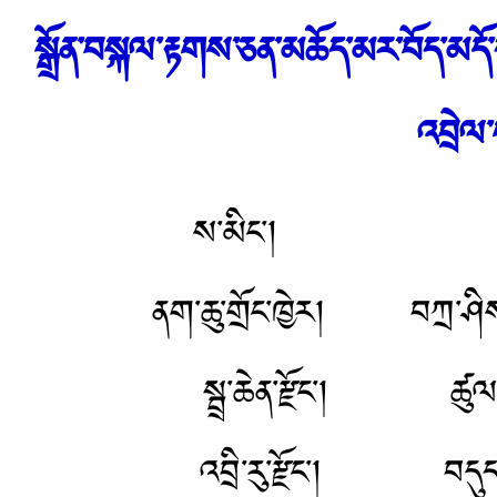
སྒྲོན་བསྐལ་རྟགས་ཅན་མཆོད་མར་བོད་མད
འབྲེལ
ས་མིང་། རུས་མི
ནག་ཆུ་གྲོང་ཁྱེར། བ
སྦྲ་ཆེན་རྫོང་། ཚ
འབྲི་རུ་རྫོང་།