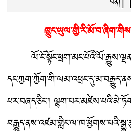
བོན།
]
ཁྱུང་ཡུལ་གྱི་རི་མོ་བ་ཞིག་གི
ལོ་ངོ་སྟོང་ཕྲག་མང་པོའི་ལོ་རྒྱུས་ལྡན་པའི་
དང་ཀྱག་ཀྱོག་གི་ལམ་འཕྲང་དུ་མ་བརྒྱུད་ན
པར་བཞད་ཅིང་། ལྷག་པར་མཛེས་པའི་མེ་ཏོག་ཅ
བརྒྱུད་ནས་འཛམ་གླིང་ལ་ཁ་ཕྱོགས་པའི་སྒྱུ