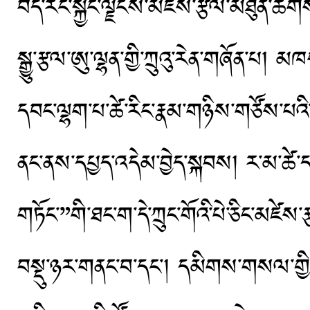
བོད་རང་སྐྱོང་ལྗོངས་མཛེས་རྩལ་མཐུན་ཚོགས་ཀ
སྒྱུ་རྩལ་ཨུ་ལྷན་གྱི་ཀྲུའུ་རེན་གཞ
དབང་ལྷག་པ་ཚེ་རིང་རྣམ་གཉིས་གཙོས་པའི་
ནང་ནས་དཔྱད་འདེམ་བྱེད་སྐབས། ར་མ་ཚེ་ད
གཏོང་”གི་ཐང་ག་དེ་ཀྲུང་གོའི་པེ་ཅིང་མཛེ
བསྡུ་ཉར་གནང་བ་དང་། དམིགས་གསལ་གྱི