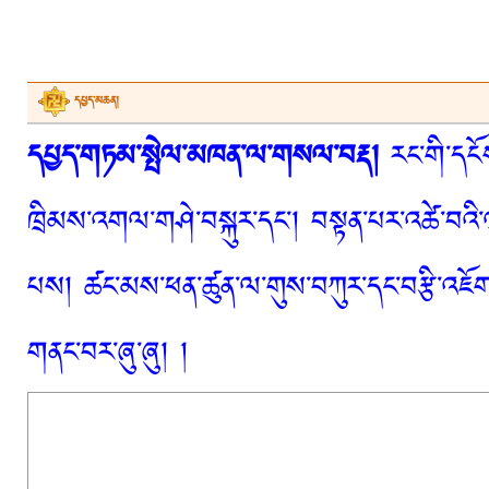
དཔྱད་མཆན།
དཔྱད་གཏམ་སྤེལ་མཁན་ལ་གསལ་བརྡ།
རང་གི་དངོས
ཁྲིམས་འགལ་གཤེ་བསྐུར་དང་། བསྟན་པར་འཚེ་བའི་
པས། ཚང་མས་ཕན་ཚུན་ལ་གུས་བཀུར་དང་བརྩི་འཇོག་
གནང་བར་ཞུ་ཞུ། །