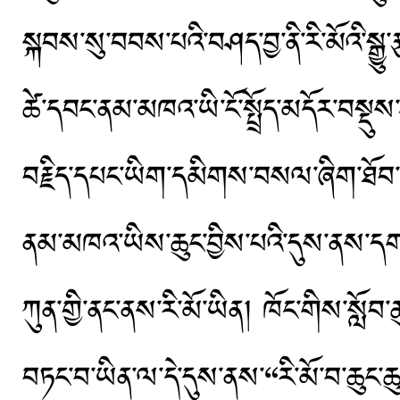
སྐབས་སུ་བབས་པའི་བཤད་བྱ་ནི་རི་མོའི་སྒྱུ
ཚེ་དབང་ནམ་མཁའ་ཡི་ངོ་སྤྲོད་མདོར་བསྡུས
བརྗིད་དཔང་ཡིག་དམིགས་བསལ་ཞིག་ཐོབ་པའི་
ནམ་མཁའ་ཡིས་ཆུང་བྱིས་པའི་དུས་ནས་དགའ་
ཀུན་གྱི་ནང་ནས་རི་མོ་ཡིན། ཁོང་གིས་སློབ་
བཏང་བ་ཡིན་ལ་དེ་དུས་ནས་“རི་མོ་བ་ཆུང་ཆུང་