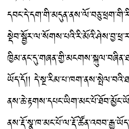
དབང་དེ་དག་གི་མདུན་ནས་ལོ་བཅུ་ཕྲག་གི་
སྡེབ་སྦྱོར་ལ་སོགས་པའི་རི་མོའི་ཤེས་བྱ
ཁྱིམ་ནང་དུ་གཞན་གྱི་མངགས་སྐུལ་བཞིན་ཐ
ཡོད་དོ།། དེ་སྔ་རིམ་པ་ཁག་ནས་སྤེལ་བའི་ཐང
ནས་ཆེ་རྟགས་དཔང་ཡིག་མང་པོ་ཐོབ་མྱོང་
ནས་རྡོ་སྣ་ཁ་མང་པོ་ལ་རྡོ་ཚོན་འབབ་རྒྱུ