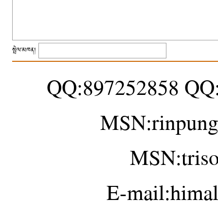
སྤེལ་མཁན།
QQ:897252858 QQ
MSN:rinpung
MSN:tris
E-mail:hima