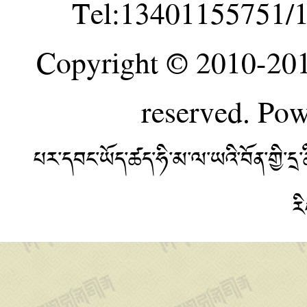
Tel:13401155751/
Copyright © 2010-20
reserved. Po
པར་དབང་ཡོད་ཚད་ཧི་མ་ལ་ཡའི་བོན་གྱི་
ར