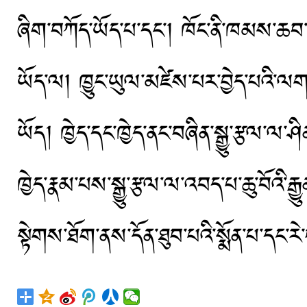
ཞིག་བཀོད་ཡོད་པ་དང་། ཁོང་ནི་ཁམས་ཆབ་མད
ཡོད་ལ། ཁྱུང་ཡུལ་མཛེས་པར་བྱེད་པའི་ལག་ར
ཡོད། ཁྱེད་དང་ཁྱེད་ནང་བཞིན་སྒྱུ་རྩལ་ལ་ཤ
ཁྱེད་རྣམ་པས་སྒྱུ་རྩལ་ལ་འབད་པ་ཆུ་བོའི་རྒྱུན
སྟེགས་ཐོག་ནས་དོན་ཐུབ་པའི་སྨོན་པ་དང་