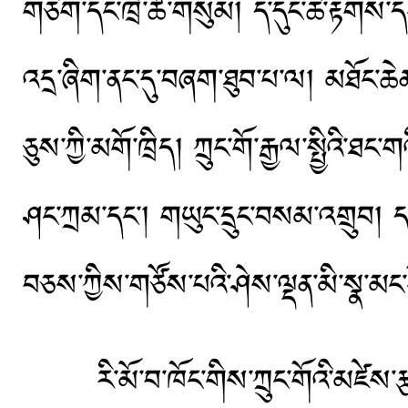
གཅིག་དང་ཁྲི་ཚོ་གསུམ། ད་དུང་ཆེ་རྟགས་
འདྲ་ཞིག་ནང་དུ་བཞག་ཐུབ་པ་ལ། མཐོང་
ཅུས་ཀྱི་མགོ་ཁྲིད། ཀྲུང་གོ་རྒྱལ་སྤྱིའི
ཤང་ཀྲམ་དང་། གཡུང་དྲུང་བསམ་འགྲུབ། དགའ
བཅས་ཀྱིས་གཙོས་པའི་ཤེས་ལྡན་མི་སྣ་མང་
རི་མོ་བ་ཁོང་གིས་ཀྲུང་གོའི་མཛེས་རྩལ་བ