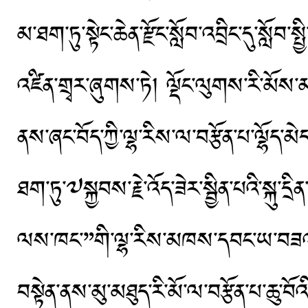
མ་ཐག་ཏུ་སྟེང་ཆེན་རྫོང་སློབ་འབྲིང་དུ་སློབ
འཛིན་གྲྭར་ཞུགས་ཏེ། ལྡོང་ལུགས་རི་མོས་
ནས་ཞང་བོད་ཀྱི་ལྷ་རིས་ལ་བརྩོན་པ་ལྷོད་མེ
ཐག་ཏུ་༧སྐྱབས་རྗེ་འོད་ཟེར་སྦྱིན་པའི་སྐུ་ད
ལས་ཁང་”གི་ལྷ་རིས་མཁས་དབང་ཡ་བཟའ་བུ་འ
བསྟེན་ནས་མུ་མཐུད་རི་མོ་ལ་བརྩོན་པ་ཆུ་བོའ