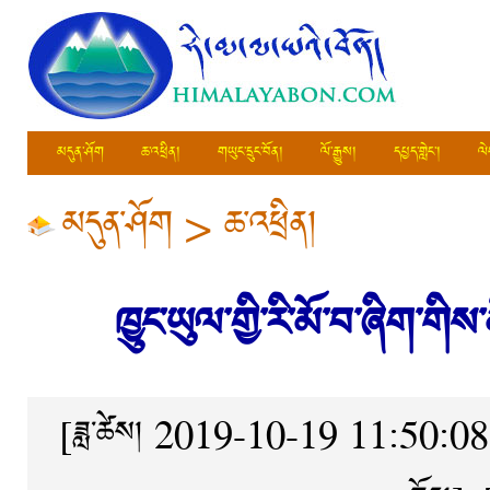
མདུན་ཤོག
ཆ་འཕྲིན།
གཡུང་དྲུང་བོན།
ལོ་རྒྱུས།
དཔྱད་གླེང་།
ལེ
མདུན་ཤོག
>
ཆ་འཕྲིན།
ཁྱུང་ཡུལ་གྱི་རི་མོ་བ་ཞིག་གིས
[ཟླ་ཚེས། 2019-10-19 11:50:08