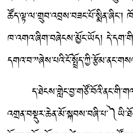
ཚོད་ལྟ་ལ་གྲུབ་འབྲས་བཟང་པོ་སྨིན་ཞིང་། ཁོ
ཁ་འགའ་ཞིག་བཞེངས་མྱོང་ཡོད། དེ་དག་ག
དགའ་བ་”ཞེས་པའི་ངོ་སྤྲོད་ཀྱི་རྩོམ་ནང་ག
ད་ཐེངས་གླེང་བྱ་གཙོ་བོའི་ནང་གི་གལ་ཆེན
འགྲན་བསྡུར་ཆེན་མོ་སྐབས་བཞི་པ་༽ཡི་ཐོག