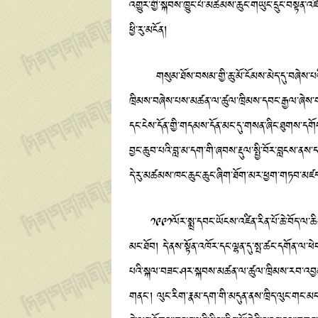
འགྱུར་གྱི་སྐབས་ཁྱུང་པོ་མཚམས་ཆུང་གཡུང་དྲུང་བསྟན་འ
ཕྱི་རུ་མངོན།
གསུམ་ཐོས་བསམ་གྱི་ཆུ་མོ་ངོམས་མེད་དུ་བཞེས་པའི་སྐོར
ཁྲིམས་བཞེས་པས་མཚན་ལ་ཚུལ་ཁྲིམས་དབང་རྒྱལ་ཞེས་གསོལ། 
དང་ངེས་དོན་གྱི་གདམས་དོན་མང་དུ་གསན་ཞིང་ཐུགས་དག
བྱང་ཆུབ་པའི་བླ་མ་དག་གི་ཞབས་རྡུལ་སྤྱི་བོར་བླངས་ནས
དེ་རུ་མཚམས་ཁང་ཆུང་ཆུང་ཞིག་ཐོག་མར་ཕྱག་གཏབ་མཛ
༡༩༩༡ལོར་སྨྲ་དབང་ཡོངས་འཛིན་རིན་པོ་ཆེ་བོད་ལ་ཆིབ
མང་ཐོབ། དེ་ནས་སྟོན་འཁོར་དང་ལྷན་དུ་སྤ་ཚང་དགོན་ལ་ཕེབ
པའི་སྐལ་བཟང་ཤར་སྐབས་མཚན་ལ་ཚུལ་ཁྲིམས་རབ་འབྱམས་
གནང་། ལུང་རིག་རྣམ་དག་གི་མདུན་ནས་ཁྲིད་ལུང་གང་མང་ཐ