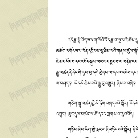
འདི་ཟླ་སྟེ་བོད་ས་ཕག་ལོའི་བོད་ཟླ་བ་ལྔ་པའི་ཚེས་ད
མཆོག་དགོངས་པ་བོན་དབྱིངས་སུ་ཐིམ་པའི་གནས་ཚུལ་སྐོར
ཇེ་མང་སོང་བ་དང་འབོད་སྐུལ་ཡང་ཡང་བྱུང་བ་ལ་བརྟེན་རང
རྒྱུ་མཚན་ནི་དེང་གི་དུས་སུ་དགེ་བྱེད་པ་ལ་དམའ་འབེབ་
མ་བཤད་ན། ཡིད་མི་ཆེས་པའི་རྒྱུ་རུ་འགྱུར། ཞེས་པ་བཞིན
གཅིག་སྐུ་མཚན་གྱི་མེ་ཏོག་བཞད་པའི་སྐོར། བོད་མེ་བ
འཁྲུང་། ཆུང་དུས་མཚན་ལ་ཚེ་དབང་གྲགས་པ་རུ་འབོད།
གཉིས་ཤེས་རིག་གྱི་རྨང་གཞི་བཏིང་པའི་སྐོར། ཏྲེ་འོ