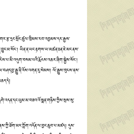
ར་རྩ་དྲང་སྲོང་ཚུལ་ཁྲིམས་རབ་འབྱམས་དར་རྒྱས་
ྱུ་བྱུང་མ་སོང་། ཡིན་ན་ཡང་རྟགས་ཡ་མཚན་ཅན་ཇེ་མང་ནས་
ངེས་པ་མི་འདུག་བསམ་པའི་རྨོངས་འཆར་ཞིག་སྐྱེས་སོང་།
བཤད་བྱ་རྒྱུ་ནི་འོས་འགན་རུ་སེམས། ལོ་རྒྱུས་ཁུངས་ནས་
འཆད་དེ།
གེ་འདན་དང་ཡུམ་མ་བཟའ་འོ་སྨན་གཉིས་ཀྱིས་སྲས་སུ་
ས་ཀྱི་ཐོག་མར་ཀློག་འདོན་ལ་བྱང་ཆུབ་པ་མཛད། དུས་