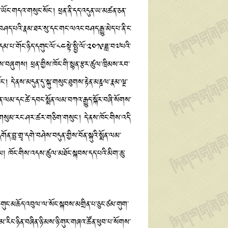
འདྲ་ཡོང་གདའ་གསུང་སོང་། ཕྲན་ནི་དད་འདུན་ཡ་མཚན་ཅན་
བཤད་པའི་རྣམ་ཐར་སུ་དང་གང་ལའང་བཤད་རྒྱུ་མེད་པ་ནི་ང་
མ་པ་གོང་ཉིད་དགུང་ལོ་༨༤སྟེ་སྤྱི་ལོ་༢༠༡༩ཟླ་བ༧པའི་
ས་བཞུགས། ཕྲན་གྱིས་ཁོང་གི་སྙན་རྩར་ཚུལ་ཁྲིམས་རབ་
 དེ་ནས་མདུན་དུ་སྐུ་གསུང་ཐུགས་རྟེན་མཎྜལ་རྣམ་ལྔ་
ལམ་དང་ཚེ་དབང་སྨོན་ལམ་བཀའ་རྒྱུད་སྐོར་བཞི་སོགས་
ྐུ་གསུམ་རང་ཤར་ཚར་གཅིག་གསུང་། དེ་ནས་ཁོང་གིས་འདི་
་བླ་གྲྭ་དགེ་བཤེས་བདུན་གྱིས་བོན་སྐུའི་སྨོན་ལམ་
ོལ། ཁོང་གིས་འདས་ཚུལ་མཐོང་སྐབས་དད་པའི་མིག་ཆུ་
གུང་མཆོད་འབུལ་ལ་སོང་སྐབས་མགྲིན་པ་ཅུང་ཙམ་གུག་
ིང་ཉིན་བཞིན་ཉི་མས་ཉི་གུར་གཞའ་ཚོན་ཕུབ་པ་སོགས་