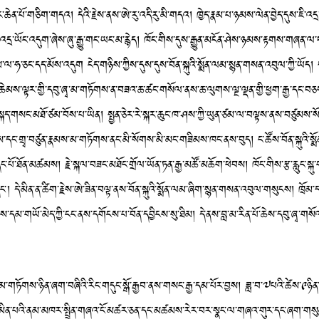
་ཆེན་པོ་གཅིག་གདའ། དེའི་རྗེས་ནས་ཨེ་རུ་འདི་རུ་མི་གདའ། ཁྱེད་རྣམ་པ་ཉམས་ལེན་བྱེད་དུས་ཇི་
ི་འདྲ་ཡོང་འདུག་ཞེས་ཞུ་རྒྱུ་གང་ཡང་མ་རྙེད། ཁོང་གིས་དུས་རྒྱུན་མངོན་ཤེས་ཉམས་རྟགས་གཞན་ལ་
་ཧ་ཅང་དད་མོས་འདུག ངེད་གཉིས་ཀྱིས་དུས་དུས་བོན་སྐུའི་སྨོན་ལམ་སྙན་གསན་འབུལ་ཀྱི་ཡོད། ད
་ཆེམས་ལྟར་གྱི་དབུ་ཞྭ་མ་གཏོགས་ན་བཟའ་ཆ་ཚང་གསོལ་ནས་ཆ་ལུགས་ལྔ་ལྡན་གྱི་ཕྱག་རྒྱ་དང་བཅ
ྐད་གསང་མཐོ་ཙམ་བོས་པ་ཡིན། སྤྱན་ཅེར་རེ་སྐར་ཆུང་ཁ་ཤས་ཀྱི་ཡུན་ཙམ་ལ་བལྟས་ནས་བཙུམས་སོང་།
་གྲྭ་བཙུན་རྣམས་མ་གཏོགས་ནང་མི་སོགས་མི་མང་གཟིམས་ཁང་ནས་བུད། ང་ཚོས་བོན་སྐུའི་སྨོན་
་དང་པོ་ཐོན་མཚམས། རྗེ་སྐལ་བཟང་མཐོང་གྲོལ་ཡོན་ཏན་རྒྱ་མཚོ་མཆོག་ཕེབས། ཁོང་གིས་རྩ་རླུང་ས
 དེ་མིན་ན་ཚིག་རྗེས་ཨེ་ཟིན་བལྟ་ནས་བོན་སྐུའི་སྨོན་ལམ་ཞིག་སྙན་གསན་འབུལ་གསུངས། ཁྲོམ་དགོན
་དམ་གཡོ་མེད་ཀྱི་ངང་ནས་དགོངས་པ་བོན་དབྱིངས་སུ་ཐིམ། དེ་ནས་བླ་མ་རིན་པོ་ཆེས་དབུ་ཞྭ་གས
གས་ཉིན་ཞག་བཞིའི་རིང་གདུང་སྒོ་རྒྱབ་ནས་གསང་རྒྱ་དམ་པོར་བྱས། ཟླ་བ་༧པའི་ཚེས་༩ཉིན་
་མིན་པའི་ནམ་མཁར་སྤྲིན་གཞའ་ངོ་མཚར་ཅན་དང་མཚམས་རེར་བར་སྣང་ལ་གཞའ་གུར་དང་ཞག་གསུམ་ར