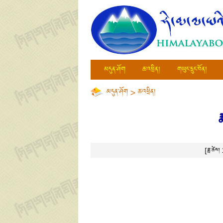
མདུན་ཤོག
ཆ་འཕྲིན།
གཡུང་དྲུང་བོན།
མདུན་ཤོག
>
ཆ་འཕྲིན།
ར
[ཟླ་ཚེ