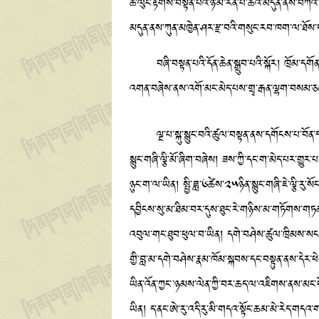
ཆེ་ལུང་རྟོགས་བསྟན་པའི་ཉི་མ་རིན་པོ་ཆེའི་མདུན་ནས་བ
མདུན་ནས་ཀུན་མཁྱེན་ཤར་རྫ་བའི་གསུང་རབ་ཁག་ལ་ཐོས
བཞི་བསྟན་པའི་དོན་ཆེན་སྒྲུབ་པའི་སྐོར། ཁྲོམ་དགོ
འགན་བཞེས་ནས་འགོ་མང་མེད་པས་གྲྭ་རྒན་ལྷག་བསམ་ཅ
ལྔ་པ་སྐུ་སྙུང་བའི་ཚུལ་བསྟན་ནས་དགོངས་པ་བོན་དབྱིངས
སྙུང་གཞི་ལྕི་མོ་ཞིག་བཞེས། ཟས་ཀྱི་དང་ག་མེད་པར་གྱུར་
ཉུང་ག་ལ་ཡིན། སྤྱི་ཟླ་༦ཚེས་༢༥ཉིན་སྙུང་གཞི་ཇེ་ལྕི་ར
དབྱིངས་སུ་མ་ཐིམ་བར་དུས་ཐུང་རེ་གཉིས་མ་གཏོགས་གཏན་
འབུལ་གང་ཐུབ་ཕུལ་བ་ཡིན། དགེ་བཤེས་ཚུལ་ཁྲིམས་སངས་རྒ
གྱི་བླ་མ་དགེ་བཤེས་རྣམ་ཁོམ་སྐབས་དང་བསྟུན་ནས་དེར་ཕ
ཡིན་འོན་ཀྱང་་ཉམས་ལེན་ཀྱི་བར་ཆད་ལ་འཇིགས་ནས་མང་པོ
ཡིན། ད་ནང་ཨེ་རུ་འདི་རུ་མི་གདའ་སྟོང་ཆམ་མེ་རེད་གདའ