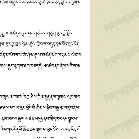
ཚིག་འགྱུར་བ་མེད་པའི་མི་བུ་ཚད་གཞི་ཅན་གྱི་རང་ཚུགས་
ན་རྒྱལ་མཚན་མདུན་ནས་གཙང་མ་གཙུག་ཕུད་ཀྱི་སྡོམ་
ག་རྩར་བྱ་བྲལ་ཉི་མ་ཚུལ་ཁྲིམས་མདུན་ནས་བོན་དྲང་དོན་
ུག་དགོན་མཚམས་པ་ཡེ་ཤེས་རྒྱལ་མཚན་སོགས་ཉམས་ལེན་ལ་
བཞུགས་རྒྱུར་ཐུགས་ཐག་བཅད་དེ། ཝ་ཚང་ནང་ཞེས་པའི་ས་ཆ་
་ཡུལ་མཁན་པོ་བཀྲ་ཤིས་ཀྱི་མདུན་ནས་ལྗགས་ལུང་གང་
ན་ནས་དག་པ་དྲང་སྲོང་གི་ཁྲིམས་ཉིས་བརྒྱ་ལྔ་བཅུ་བཞེས་
ནམ་མཁའ་རྒྱལ་མཚན་མདུན་ནས་ཁྲིད་ལུང་དང་སྦྱང་པ་
བའི་བཀའ་རིན་པོ་ཆེ་ཆ་ཚང་ལྗགས་ལུང་ཐོབ། མཁན་རིན་པོ་