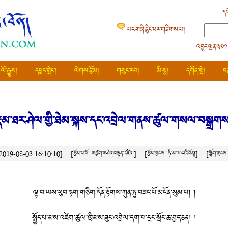
དཔ
པར་གཞི་རྙིང་པར་གཟིགས་པ།
འབྱུང་ལྡན༣༠༡
ལོ་རྒྱུས།
དཔྱད་གླེང་།
ལེགས་རྩོམ།
གསུང་རབ།
མི་སྣ།
དགོན་སྡེ།
བ
ྣམ་ཐར་ཤེལ་གྱི་ཐེམ་སྐས་དང་འབྲེལ་གནས་ཚུལ་གསལ་བསྒྲག
ས། 2019-08-03 16:10:10]
[རྩོམ་པ་པོ། གཙུག་གཤེན་བསྟན་འཛིན།]
[རྩོམ་ཁུངས།
ཧི་མ་ལ་ཡའི་བོན།
]
[ཀློག་གྲངས
ལྟ་བ་ཡས་ཕུབ་ཉག་གཅིག་དོན་རྟོགས་ཀུན་ཏུ་བཟང་པོ་མངོན་སུམ་པ། །
སྤྱོད་པ་མས་འཛེག་ཚུལ་ཁྲིམས་ཟུང་འབྲེལ་དག་པ་དྲང་སྲོང་ཆ་བྱད་ཅན། །