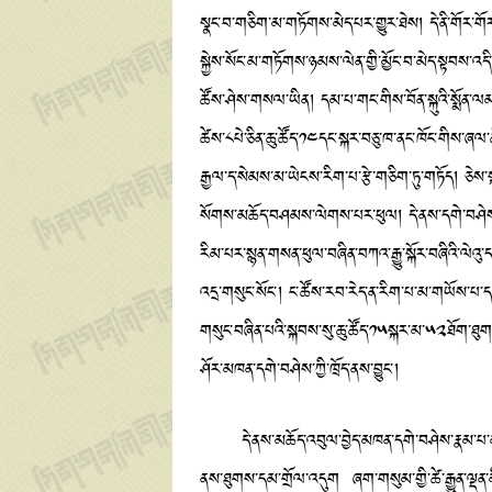
སྣང་བ་གཅིག་མ་གཏོགས་མེད་པར་གྱུར་ཐེས། དེ་ནི་གོར་གོར
སྐྱེས་སོང་མ་གཏོགས་ཉམས་ལེན་གྱི་མྱོང་བ་མེད་སྟབས་འད
ཚོས་ཤེས་གསལ་ཡིན། དམ་པ་གང་གིས་བོན་སྐུའི་སྨོན་ལམ་ལ
ཚེས་༨པེ་ཅིན་ཆུ་ཚོད་༡༤དང་སྐར་བཅུ་ཁ་ནང་ཁོང་གིས་ཞལ
རྒྱལ་ད་སེམས་མ་ཡེངས་རིག་པ་རྩེ་གཅིག་ཏུ་གཏོད། ཅེས་ས
སོགས་མཆོད་བཤམས་ལེགས་པར་ཕུལ། དེ་ནས་དགེ་བཤེས་དང
རིམ་པར་སྙན་གསན་ཕུལ་བཞིན་བཀའ་རྒྱུ་སྐོར་བཞིའི་ལེའུ
འདྲ་གསུང་སོང་། ང་ཚོས་རབ་རེད་ན་རིག་པ་མ་གཡོས་པ་དང་།
གསུང་བཞིན་པའི་སྐབས་སུ་ཆུ་ཚོད་༡༥སྐར་མ་༥༢ཐོག་ཐུགས
ཤོར་མཁན་དགེ་བཤེས་ཀྱི་ཁྲོད་ནས་བྱུང་།
དེ་ནས་མཆོད་འབུལ་བྱེད་མཁན་དགེ་བཤེས་རྣམ་པ་མ་གཏོ
ནས་ཐུགས་དམ་གྲོལ་འདུག ཞག་གསུམ་གྱི་ཚེ་རྒྱུན་ལྡན