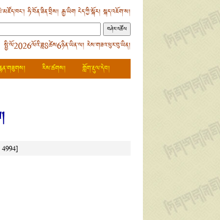
ེ་མཛོད་ཁང་།
ཧི་བོན་ཟིན་བྲིས།
རྒྱ་ཡིག
ངེད་ཀྱི་སྐོར།
སྐད་འཇོག་ས།
 སྤྱི་ལོ2026ལོའི་ཟླ8ཚེས6ཉིན་ཡིན་ལ། རེས་གཟའ་ཕུར་བུ་ཡིན།
རྙན་གཟུགས།
རིས་ཚགས།
གློག་རྡུལ་དེབ།
ས།
།
4994]