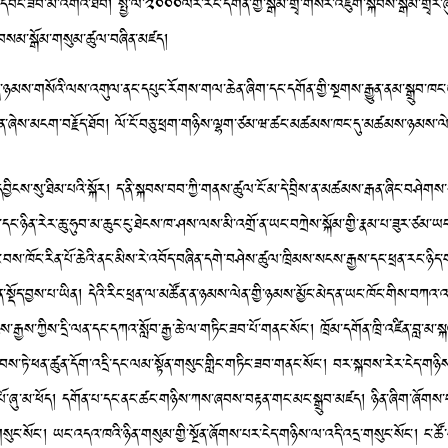
ཀའ་དབང་ཟབ་མོ་འགའ་ཐོབ། སྤྱི་ལོ་༢༠༠༠ལོར་རང་དགོན་གྱི་སྒོམ་གྲྭ་གསར་འཛུག་སྐབས་སྒོམ་གྲྭར
་བསམ་སྒོམ་གསུམ་ཚུལ་བཞིན་མཛད།
ན་ཉམས་གསོའི་ལས་འགུལ་ནང་དཔུང་རོགས་གལ་ཆེན་ཞིག་དང་དགོན་གྱི་སྔགས་རྒྱུན་ནམ་སྒྲུབ་
ན་ཞེས་མངག་བརྗོད་ཐོབ། ལོ་ངོ་བཅུ་ཕྲག་གཉིས་ལྷག་ཙམ་ཝ་ཚང་མཚམས་ཁང་དུ་མཚམས་ཉམས་
་སུ་ཐིམ་པའི་སྐོར། ད་ནི་སྐབས་བབ་ཀྱི་གནས་ཚུལ་ངོ་མ་དེ་བྲིས་ན་མཚམས་རྒན་ཞིང་བཤེགས་དམ་པ་
པ་དང་ཉིན་རེར་ཆུ་ཧུབ་མ་ཆུང་ངུ་ཐེངས་ཁ་ཤས་ལས་མི་འགྲོ་ན་ཡང་བཀྲེས་སྐོམ་གྱི་རྣམ་པ་ཟུར་ཙམ་ཡང་
ུ་སོང་བས་ཁོང་རིན་པོ་ཆེའི་ནང་མིས་རེ་འབོད་བཞིན་དགེ་བཤེས་ཚུལ་ཁྲིམས་སངས་རྒྱས་དང་ཕྲན་རང་
སྡོད་བྱས་པ་ཡིན། དེའི་རིང་ཕྲན་ལ་མཚོན་ན་ཉམས་ལེན་གྱི་ཉམས་མྱོང་མེད་ན་ཡང་ཁོང་གིས་བཀའ་འ
ྱས་ཀྱིས་དྲི་ལན་དང་དཀའ་སློབ་རྒྱ་ཆེ་ལ་གཏིང་ཟབ་པོ་གནང་སོང་། ཁྲོམ་དགོན་ཁྲི་འཛིན་བླ་མ་ས
ེབས་ཏེ་ཕན་ཚུན་དོག་འདྲི་དང་ལམ་སྟོན་གསུང་གླིང་གཏིང་ཟབ་གནང་སོང་། བར་སྐབས་རེར་ངེད་གཉིས
་ཞུ་མ་ཕོད། དགོན་པ་དང་ནང་ཚང་གཉིས་ཀས་ཞབས་བརྟན་གང་མང་སྒྲུབ་མཛད། ཉིན་ཞིག་ཞོགས་པར་ཕྲན
་གསུང་སོང་། ཡང་འདའ་ཁའི་ཉིན་གསུམ་གྱི་སྔོན་ཞོགས་པར་ངེད་གཉིས་ལ་འདི་འདྲ་གསུང་སོང་། ང་ཚ