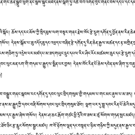
ཛིན་གར་ཆེན་སྒྲུབ་ཕུག་ནང་སྦས་སྐུང་མཛད་ནས་ལྐོག་ཏུ་འཚོ་བའི་འགན་ཁུར་གནང་བས་དད་པ་དང་དམ་
། ཆོས་དད་རང་མོས་ཀྱི་སྲིད་ཇུས་ལག་བསྟར་གནང་རྗེས་ཁོང་རྩེ་དྲུག་དགོན་དུ་བྱོན་ནས་རིན་ཆེ
དེ་ནས་སྐོམ་པ་ཆུ་འདོད་ཆུ་དང་འཕྲད་པ་བཞིན་རྩེ་དགོན་དུ་རིན་ཆེན་རྒྱལ་མཚན་དང་རྟ་མགྲིན་བྲ
ོངས་གཅིག་ཏུ་འདྲེས་པར་མཛད་པ་མ་ཟད་གཡུང་དྲུང་དཔལ་རིར་ཤིང་རོང་མཚམས་ཆུང་དང་རྩེ་དྲ
་དབང་ལུང་མན་ངག་གི་གདམ་པ་རྒྱུད་ལ་སྨིན་པར་བྱས། དེ་ནས་ཁོང་རིན་པོ་ཆེས་དབེན་ནས་ཞིག་ཏུ་
ད།
་བསྒྱུར་གནང་སྐབས་རང་དགོན་དུ་དབང་ལུང་ཁྲིད་གསུམ་གྱི་གདམས་པ་གང་མང་ཞུས་པ་མ་ཟད། བ
་ནས་མ་རྒྱུད་ཀྱི་དབང་བཞི་སོགས་དབང་ལུང་ཁྲིད་གསུམ་ཐོབ། ལྷག་པར་དུ་སྨྲ་དབང་རིན་པོ་ཆེའི་མདུ
དར་རྒྱས་ཞེས་གསོལ། དེ་ནས་ཤ་ཆང་རྒོག་གཙང་ཕྱི་དྲོའི་ཁ་ཟས་ཇ་ཚྭ་སོགས་གཏན་སྤང་མཛད། 
ོབ་ཅིང་རྩ་རླུང་སོགས་སྦྱང་མཛད། ཁ་བོ་རྟོགས་ལྡན་དང་བསྟན་པ་ཉི་མ་གཉིས་ཀྱི་མདུན་ནས་རྒྱལ་