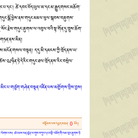
ུང་པ་དང་། ཚེ་དབང་བོད་ཡུལ་མ་དང་མ་རྒྱུད་གསང་མཆོག་
་གདུང་སྒོ་ཕྱེས་ནས་གདུང་མཇལ་ཕུལ་སྐབས་བཞུགས་
ོང་རྗེས་གདུང་ཞུགས་ལ་འབུལ་བའི་སྟ་གོན་དུ་ཁྲུས་ཆོག་
ང་གཏན་ནས་མིན།
་མངོན་གསལ་བསྟན། ད་དུ་མི་དམངས་ཀྱི་ཁྲོད་ནས་ཡ་
་༢༩ཉིན་ཏེ་དེ་རིང་གདུང་ཐལ་ཁྲོད་ནས་རིང་བསྲེལ་
ེ་མིང་པ་གཙུག་གཤེན་བསྟན་འཛིན་པས་མགྱོགས་བྲིས་བྱས།
0
བསྡོམས་པས་དཔྱད་མཆན་
ཡོད།
ན་ཏུ་ལེགས་པས། ཚང་མས་ཕན་ཚུན་ལ་གུས་བཀུར་དང་བརྩི་འཇོག་གི་ལམ་བུར་ཞུགས་ཏེ་