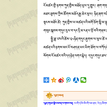
ངོ་མཚར་གྱི་རྟགས་ཀུན་གྱིས་མཐོན་ཡུལ་དུ་གྱུར། ཞག་ག
མཐར་ཐུགས་ཀྱིས་ཚོགས་མཆོད་རྒྱ་ཆེར་ཕུལ། ཉིན་ཞག་བཞ
སྟངས་མཐོང་ཚེ། ཀུན་གྱིས་ཡ་མཚན་པའི་མགོ་ཅོག་སྙི་མ་
གསུང་སྐབས་གདུང་རུལ་བ་དང་དྲི་མ་ངན་པ་བྲོ་བའི་གནས་
སྤྱི་ཟླ་༧པའི་ཚེས་༢༨ཉིན་གདུང་ཞུགས་ལ་ཕུལ་ཚེ་ཡ་མ
མཚན་པའི་རྟགས་མང་པོ་བཤད་ན་ཡང་ཡིག་ཐོག་ལ་བཀོད་མེད།
སོགས་ངོ་མཚར་བའི་དད་རྟེན་འགའ་རྙེད། ད་དུང་གདུང་
དཔྱད་མཆན།
དཔྱད་གཏམ་སྤེལ་མཁན་ལ་གསལ་བརྡ།
རང་གི་དངོས་མིང་གི་ལམ་ནས། ངེད་དྲ་ཚིགས་