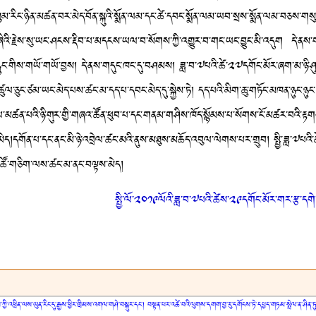
སུམ་རིང་ཉིན་མཚན་བར་མེད་བོན་སྐུའི་སྨོན་ལམ་དང་ཚེ་དབང་སྨོན་ལམ་ཡབ་སྲས་སྨོན་ལམ་བཅས་གས
ིའི་རྗེས་སུ་ཡང་ཤངས་རྡིབ་པ་མདངས་ཡལ་བ་སོགས་ཀྱི་འགྱུར་བ་གང་ཡང་བྱུང་མི་འདུག དེ་ནས
རླུང་གིས་གཡོ་གཡོ་བྱས། དེ་ནས་གདུང་ཁང་དུ་བཤམས། ཟླ་བ་༧པའི་ཚེ་༢༧དགོང་མོར་ཞག་མ་ཉི་ཤུ་ས
ཚུལ་ཅུང་ཙམ་ཡང་མེད་པས་ཚང་མ་དད་པ་དབང་མེད་དུ་སྐྱེས་ཏེ། དད་པའི་མིག་ཆུ་གཏོང་མཁན་ཉུང་ཉུ
ཚན་པའི་ཉི་གུར་གྱི་གཞའ་ཚོན་ཕུབ་པ་དང་གནམ་གཤིས་ཁོད་སྙོམས་པ་སོགས་ངོ་མཚར་བའི་རྟགས
དགོན་པ་དང་ནང་མི་ཉེ་འབྲེལ་ཚང་མའི་ནུས་མཐུས་མཆོད་འབུལ་ལེགས་པར་གྲུབ། སྤྱི་ཟླ་༧པའི་ཚེས
ཐལ་ཚོ་གཅིག་ལས་ཚང་མ་ནང་བལྟས་མེད།
སྤྱི་ལོ་༢༠༡༩ལོའི་ཟླ་བ་༧པའི་ཚེས་༢༩དགོང་མོར་གར་རྩ་དག
ཀྱི་འཕྲིན་ལས་ཡུན་རིང་དུ་རྒྱས་ཕྱིར་ཁྲིམས་འགལ་གཤེ་བསྐུར་དང་། བསྟན་པར་འཚེ་བའི་ལུགས་དགག་བྱ་རུ་དགོངས་ཏེ་དཔྱད་གཏམ་སྤེལ་ན་ཤི