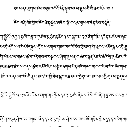
ཐབས་དང་ཐུགས་རྗེས་བསྟན་འགྲོའི་དོན་སྒྲུབ་སངས་རྒྱས་མི་ཡི་རྣམ་རོལ་བ། །
ཚིག་བཞི་བོན་གྱིས་ཚིག་ཟིན་སྐྱེས་མཆོག་སྒོ་གསུམ་གུས་པ་ཆེན་པོས་བསྟོད། །
ྲུག་སྤྱི་ལོ་2019ལོའི་ཟླ་བ་7ཚེས་8ཉིན་ཆུ་ཚོད་3དང་སྐར་མ་52ཐོག་ཁྲོམ་དགོན་མཚམས་རྒན་ག
་འབྲི་དགོས་པའི་འབོད་སྐུལ་གྲོགས་འགས་གནང་ཡང་ཁོ་བོས་ཁྱེད་ཅག་གི་ཐུགས་འདོད་ལྟར་འབྲི་རྒ
་གི་སེམས་ལ་གནས་ཚུལ་འདི་གསལ་བསྒྲགས་ཤིག་ཞུས་ན་གཤེན་བསྟན་རིན་པོ་ཆེའི་སྲི་ཞུ་མིན་པའི་
དང་ཟུར་ཟ་ཆེས་ཆེ་བས་གནས་ཚུལ་འདིའི་རིགས་སྒྲོ་བཏགས་མིན་པའི་གནས་ལུགས་ཇི་མ་ཇི་བཞིན་གསལ་
། ཐོག་མར་དམ་པ་ཁོང་གི་རྣམ་ཐར་ཤེར་གྱི་ཐེམ་སྐས་འཆད་པར་བྱེད་པ་ལ་ཐར་ལམ་གྱི་གྲངས་ལྡན་དུ་
ྱི་ལོ་སྤྱི་ལོ་༡༩༣༦ལོར་རོམ་འགག་གར་ཧོ་མདའ་ཧ་རུ་ཚང་ཞེས་པའི་མི་ཚང་ཞིག་ཏུ་ཡབ་གར་རྩ་ད
་རྟོགས་ལྡན་ཤེས་རབ་བསྟན་འཛིན་དང་ཧ་རུ་དགེ་མ་ཤེས་རབ་བཟང་མོ་གཉིས་ཀྱི་མདུན་ནས་རིག་གན