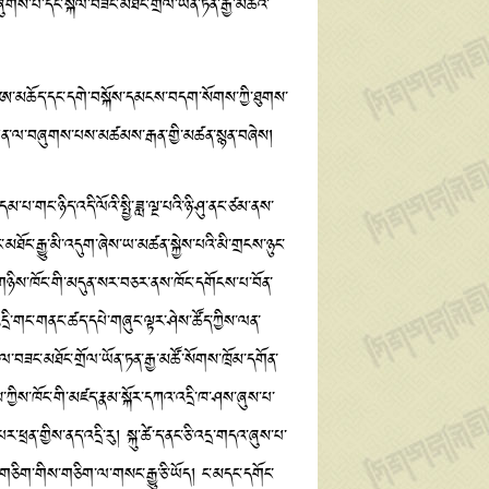
་ཞུགས་པ་དང་སྐལ་བཟང་མཐོང་གྲོལ་ཡོན་ཏན་རྒྱ་མཚོའི་
ཁང་ཨ་མཆོད་དང་དགེ་བསྐོས་དམངས་བདག་སོགས་ཀྱི་ཐུགས་
ལེན་ལ་བཞུགས་པས་མཚམས་རྒན་གྱི་མཚན་སྙན་བཞེས།
གང་ཉིད་འདི་ལོའི་སྤྱི་ཟླ་ལྔ་པའི་ཉི་ཤུ་ནང་ཙམ་ནས་
མཐོང་རྒྱུ་མི་འདུག་ཞེས་ཡ་མཚན་སྐྱེས་པའི་མི་གྲངས་ཉུང་
ཉིད་གཉིས་ཁོང་གི་མདུན་སར་བཅར་ནས་ཁོང་དགོངས་པ་བོན་
དྲི་གང་གནང་ཚད་དཔེ་གཞུང་ལྟར་ཤེས་ཚོད་ཀྱིས་ལན་
ྐལ་བཟང་མཐོང་གྲོལ་ཡོན་ཏན་རྒྱ་མཚོ་སོགས་ཁྲོམ་དགོན་
་ཀྱིས་ཁོང་གི་མཛད་རྣམ་སྐོར་དཀའ་འདྲི་ཁ་ཤས་ཞུས་པ་
་གྱིས་ནད་འདྲི་རུ། སྐུ་ཚེ་ད་ནང་ཅི་འདྲ་གདའ་ཞུས་པ་
ོ་གཅིག་གིས་གཅིག་ལ་གསང་རྒྱུ་ཅི་ཡོད། ང་མདང་དགོང་