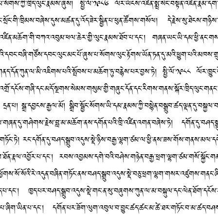
སུམ་སོགས་ཀྱི་ཁྲིད་ལུང་རྣམས་ཞུས། སྤྱི་ལོ་༡༩༨༦ ལོར་ཡོངས་འཛིན་སྨྲ་སེང་བསྟན་འཛིན་རྣམ་ད
ང་སྲོང་གི་ཁྲིམས་བཞེས་དུས་མཚན་དུ་འོད་ཟེར་སྦྱིན་པ་ཕུན་ཚོགས་གསོལ། དེ་རྗེས་སུ་ཐེངས་གཉིས
ས་འཛིན་མཆོག་གི་བཀའ་འབུམ་ཕལ་ཆེར་གྱི་ལུང་རྣམས་ཐོབ་པ་དང་། གཞན་ཡང་ཡི་དམ་ཕྱི་ནང་གསང
མའི་དབང་བཞི་གཙོས་དབང་ལུང་མང་པོ་ཞུས་པ་སོགས་ལུང་རྟོགས་ཡོན་ཏན་དུ་མའི་ཕྱུག་པའི་མཁས་གྲུབ
ན་ཀུན་ལ་མི་འཇིགས་པའི་སྤོབས་པ་མཆོག་ཏུ་བརྙེས་པར་བྱས་ཏེ། སྤྱི་ལོ་༡༩༨༨ ལོར་ཁྱུང་པོ་ས
སྔོན་འགྲོ་དངོས་གཞི་དང་མདོ་སྔགས་སེམས་གསུམ་གྱི་གཞུང་དོན་དང་རིགས་གནས་སྐོར་ཁྲིད་ལུང་གནང་
་པ། སྒྲ་དབྱངས་རྒྱལ་མོ། སྒྲིབ་སྦྱོང་སོགས་ཡི་དམ་རྣམས་ཀྱི་བསྙེན་བསྒྲུབ་ཚད་ལྡན་དུ་བསྐ
མས་གཞན་དུ་གཤེགས་རྗེས་བླ་མ་མཆོག་ནས་དགོན་པའི་ཁྲི་འཛིན་འགན་བཞེས་ཏེ། དགོན་དུ་བཤད་སྒྲུ
ུ་གཏོང་ཏེ། རང་དགོན་དུ་བཤད་སྒྲུབ་འདུས་སྡེ་ཉིས་བརྒྱ་ལྷག་ཙམ་ལ་ཕྱི་ནས་ཟས་གོས་གནས་མལ་དཔེ་
ིང་སྒྲུབ་ཐོན་རྣལ་འབྱོར་པ་དང་། རབས་འབྱམས་དགེ་བའི་བཤེས་གཉེན་བརྒྱ་ཕྲག་ལྷག་ཙམ་གསོ་སྐྱོ
་ས་ཕྱོགས་སོ་སོའི་རེ་འདུན་བཞིན་གཏོང་ནས་བཤད་སྒྲུབ་འདུས་སྡེ་བཅུ་ཕྲག་ལྷག་གསར་འཛུགས་གནང་ཞི
་མཛད་པ་དང་། ཁྱད་པར་བཤད་སྒྲུབ་འདུས་སྡེ་གང་ན་སུ་བཞུགས་ཀུན་ལ་མ་བསྐུལ་དང་ལེན་ཐོག་དངོས
མཛད་པ་ཞིག་ཡིན་པ་དང་། དགོན་པར་ཟོག་ལུག་འབུལ་བ་བྱུང་ཚད་ཚང་མ་ཚེ་ཐར་གཏོང་བ་མ་ཚད་བཤས