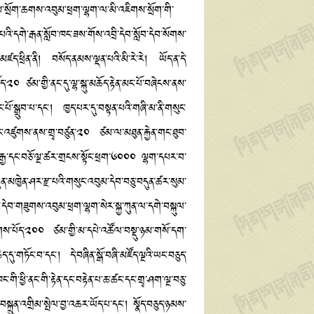
ས་སྲོག་ཆགས་འབུམ་ཕྲག་ལྷག་ལ་མི་འཇིགས་སྲོག་གི་
་པའི་དགེ་རྒན་སློབ་ཁང་ཟས་གོས་འབྲི་དེབ་སློབ་དེབ་སོགས་
་མཛད་ཕྲིན་ནི། བསོད་ནམས་ལྡན་པའི་མི་རེ་རེ། ཡོད་ན་དེ་
༠ ཙམ་གྱི་ནང་དུ་ལྷ་སྐུ་མཆོད་རྟེན་མང་པོ་བཞེངས་ནས་
པོ་སྒྲུབ་པ་དང་། ཁྱད་པར་དུ་བསྟན་པའི་གཞི་མ་ནི་གསུང་
ཁང་འཛུགས་ནས་གྲྭ་བཙུན་༢༠ ཙམ་ལ་མཐུན་རྐྱེན་གང་ཐུབ་
ོད་བརྒྱ་དང་བཅོ་ལྔ་ཚར་གྲངས་སྟོང་ཕྲག་༦༠༠༠ ལྷག་དཔར་བ་
ཀུན་མཁྱེན་ཤར་རྫ་པའི་གསུང་འབུམ་དེབ་བཅུ་བདུན་ཚར་སུམ་
དེབ་གཟུགས་འབུམ་ཕྲག་ལྷག་སེར་སྐྱ་ཀུན་ལ་དགེ་བསྐུལ་
ྒྲིགས་པོད་༢༠༠ ཙམ་གྱི་མ་དཔེ་འཚོལ་བསྡུ་ཉམ་གསོ་དག་
་དུ་གཏོང་བ་དང་། དེ་བཞིན་སྒོ་བཞི་མཛོད་ལྔའི་ཡང་བཅུད་
་ཕྱི་ནང་གི་རྟེན་དང་བརྟེན་པ་ཆ་ཚང་དང་གྲྭ་ཤག་ལྔ་བཅུ་
ྲུན་འགྲིམ་སྤེལ་བྱ་འཆར་ཡོད་པ་དང་། སྣོད་བཅུད་ཉམས་