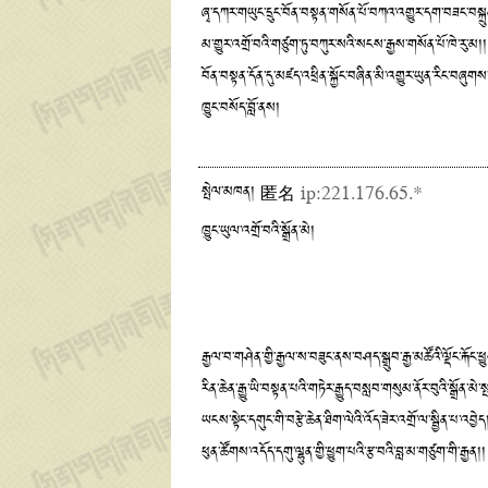
ཞྭ་དཀར་གཡུང་དྲུང་བོན་བསྟན་གསོན་པོ་བཀའ་འགྱུར་དག་བཟང་བསྐྲུ
མ་གྱུར་འགྲོ་བའི་གཙུག་ཏུ་བཀུར་སའི་སངས་རྒྱས་གསོན་པོ་ཁེ་རུ་མ།།
བོན་བསྟན་དོན་དུ་མཛད་འཕྲིན་སྐྱོང་བཞིན་མི་འགྱུར་ཡུན་རིང་བཞུགས
ཁྱུང་བསོད་བློ་ནས།
སྤེལ་མཁན། 匿名
ip:221.176.65.*
ཁྱུང་ཡུལ་འགྲོ་བའི་སྒྲོན་མེ།
རྒྱལ་བ་གཤེན་གྱི་རྒྱལ་ས་བཟུང་ནས་བཤད་སྒྲུབ་རྒྱ་མཚོའི་ལྡོང་རྐོང་ཕྱ
རིན་ཆེན་རྒྱུ་ཡི་བསྟན་པའི་གཏེར་རྒྱུད་བསླབ་གསུམ་ནོར་བུའི་སྒྲོན་མེ་
ཡངས་སྟེང་དགུང་གི་བརྩེ་ཆེན་ཐིག་ལེའི་འོད་ཟེར་འགྲོ་ལ་སྦྱིན་པ་འབྱེད
ཕུན་ཚོགས་འདོད་དགུ་ལྷུན་གྱི་ཕྱུག་པའི་རྩ་བའི་བླ་མ་གཙུག་གི་རྒྱན།