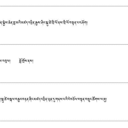
ེས་ཆེན་བླ་མའི་མཛད་འཕྲིན་རྒྱས་ཤིང་སྐུ་ཚེ་ཁྲི་ལོ་ནས་ཁྲི་ལོ་བསྟན་པར་ཤོག།
་སྐྱེས་འབུལ། བློ་གྲོས་ནས།
དག་སྐུ་ཚེ་བསྐལ་བརྒྱར་བརྟན་ཞིང་མཛད་འཕྲིན་ཡུན་དུ་གནས་པའི་རེ་བཅོལ་བསྟན་བསྲུང་ཚོགས་ལ་ཞུ།