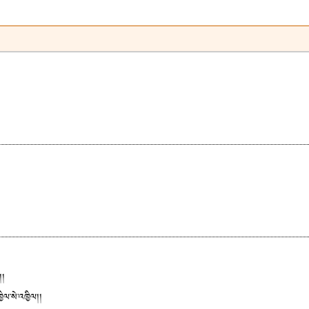
།།
ྱིལ་སེ་འཁྱིལ།།