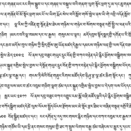
ང་བ་དང་གཞན་ཡང་རང་གིས་སྒྲུབ་པ་དང་གཞན་ལ་བསྐུལ་བའི་གནག་ལུག་སྟོང་ཕྲག་དུ་མ་དང་ཆུ་གན
ན་གཞོན་ཕོ་མོ་སྟོང་ཕྲག་མང་པོ་ལ་ཡིག་རྨོང་སེལ་བའི་སློབ་གསོ་སྤེལ་ནས་ཡི་གེ་འབྲི་འདོན་སློབ
་བ་དང་། ལྷ་རིས་ཀྱི་འཛིན་གྲྭ་སྔོན་རྗེས་ཐེངས་གཉིས་ལ་གཉེར་བ་སོགས་བསྟན་འགྲོ་སྤྱི་ལ་ཕན་པའི
།མངའ་བའི་ལྷ་ཁམས་དར་ལ་རྒྱས། གསུངས་པ་ལྟར། མདོ་དབུས་སྟོད་སྨད་གྱི་དགོན་པ་རི་ཁྲོད་༢
་དང་ཆབ་མདོ་ས་ཁུལ་གཉིས་ཀྱི་སྲིད་གྲོས་ཨུ་ཡོན་མཛད་དེ་རྒྱལ་དམངས་གཉིས་ཕན་གྱི་ལས་དོན་བཟང་
ྤེལ་ཆེད་༢༠༠༢ ལོ་ནས་དབུ་བཟུང་གཡུང་དྲུང་བོན་གྱི་བཀའ་བརྟེན་དཔེ་རྙིང་ཕྱོགས་བསྒྲིགས་
སྐྲུན་འགྲིམ་སྤེལ་བྱས་པ་དེ་སྔོན་གཡུང་དྲུང་བོན་གྱི་བཀའ་བརྟེན་དཔེ་རྙིང་ཕྱོགས་བསྒྲིགས་པ
ལྔ་ཚར་ལྔ་བརྒྱ་དང་། གངས་ཏི་སེའི་བོན་གཞུང་རིགས་མཛོད་དེབ་ཉི་ཤུ་རྩ་ལྔ་ཚར་ཆིག་སྟོང་དང་། 
བ་བཅུ་ལས་མང་བ་ཚར་འབུམ་གཅིག་ལྷག་ཙམ་དཔར་སྐྲུན་འགྲིམ་སྤེལ་བྱས་པ་དེ་དག་ལས་པོད་དང་
། སླར་ཡང་༢༠༡༡ ལོ་ནས་དབུ་བཟུང་བཀའ་འགྱུར་རམ་སྒོ་བཞི་མཛོད་ལྔའི་དཔེ་རྙིང་ཕྱོགས་བས
་སྒྲིག་མཛད་དེ་ཚེ་ལུས་ལོངས་སྤྱོད་ཡོངས་རྫོགས་མར་མེ་སྡོང་རྩར་ཐིམ་པ་བཞིན་བསྟན་འགྲོའི་ཆེད
༠༠ བོན་སྦྱིན་མཛད་པ་དང་། རང་དགོན་དུ་འདུ་ཁང་གསར་རྙིང་གཉིས་དང་བཀའ་འབུམ་རབ་རྒྱས་ཁང་གི
ིས་གཙོས་ཡི་དམ་ཕྱི་ནང་གསང་གསུམ་གྱི་ཐང་ཀ་སྤུས་ལེགས་བརྒྱ་ཙམ་བཞེངས་པ་མྱུར་དུ་དཔར་བསྐ