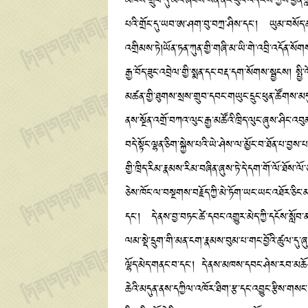
མཁས་གྲུབ་དུ་མའི་ཞབས་སེན་ནོར་བུའི་འོད་རིས་ཀྱིས་བྱི
པའི་གྲོང་དུ་ཡབ་ཨ་ཤག་བུ་བཀྲ་ཤིས་དང་། ཡུམ་བསོད་ན
འགྲིམས་ཏེ།ཡོན་ཏན་ཀུན་གྱི་གཞི་མ་ཡི་གེ་འབྲི་འདོན་
རྒྱ་བོད་ཟུང་འབྲེལ་གྱི་སྨན་དང་བརྡ་དག་སོགས་སྦྱངས། ས
མཚན་གྱི་ཐུགས་སྲས་གྲུབ་དབང་གཡུང་དྲུང་ཕུན་ཚོགས་མ
ནས་སྔོན་འགྲོ་བཀའ་ལུང་རྒྱ་མཚོའི་ཁྲིད་ལུང་ཞུས་ཤིང
བདེ་སྟོང་ལྷན་ཅིག་སྐྱེས་པའི་ཡེ་ཤེས་ལ་མྱོང་བ་ཐོན་པ་
གྱི་ཁྲིད་རིམ་རྣམས་རིམ་བཞིན་ཞུས་ཏེ་དེ་དག་གོ་ལོ་ཐོས
ཅེས་ཁོང་ལ་བསྔགས་བརྗོད་ཀྱི་མེ་ཏོག་ཡང་ཡང་འཐོར་ཅིང་མ
དང་། དེ་ནས་བྱ་བཏང་ཚེ་དབང་འགྱུར་མེད་ཀྱི་དངོས་སློ
ལམ་སྡེ་དྲུག་གི་མན་ངག་རྣམས་བུམ་པ་གང་བྱོའི་ཚུལ་དུ
ལྷོད་མེད་གནང་བ་དང་། དེ་ནས་མཁས་དབང་ཤེས་རབ་མཆོག
ཆེའི་མདུན་ནས་དཀྱིལ་འཁོར་ཐིག་རྩ་དང་འབྱུང་རྩིས་གས