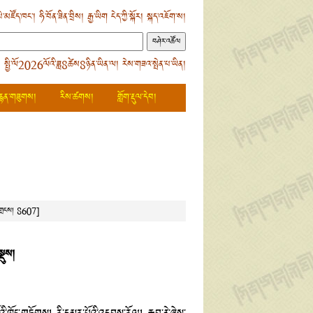
ེ་མཛོད་ཁང་།
ཧི་བོན་ཟིན་བྲིས།
རྒྱ་ཡིག
ངེད་ཀྱི་སྐོར།
སྐད་འཇོག་ས།
 སྤྱི་ལོ2026ལོའི་ཟླ8ཚེས8ཉིན་ཡིན་ལ། རེས་གཟའ་སྤེན་པ་ཡིན།
རྙན་གཟུགས།
རིས་ཚགས།
གློག་རྡུལ་དེབ།
་གྲངས།
8607]
སྡུས།