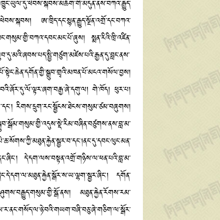
ག་ཁྱུང་ཡུལ་དུ་ཕེབས་སྐབས་མཆོག་གི་མདུན་ནས་བཀའ་རྒྱུད་
་ཕེབས་སྐབས། ཨ་ཁྲིད་དང་སྙན་རྒྱུད་སྔོན་འགྲོ་དང་བཀའ་
་གསུམ་གྱི་བཀའ་དབང་མང་པོ་ཞུས། སྨན་རིའི་ཁྲི་འཛིན་
་དུ་མའི་ཞབས་པད་སྤྱི་གཙུག་མཛེས་པའི་རྒྱན་དུ་བླང་ནས་
ྟེང་ཆེན་དགོན་གྱི་སྒྲུབ་གྲྭའི་མཁན་པོ་མངའ་གསོལ་བྱས།
བའི་ཞོར་དུ་ལོ་ལྟར་ཞག་བརྒྱ་ཞེ་དགུ་ལ། གེ་ཁོད། ཕུར་པ།
ྱལ་བ་དང་། རིགས་དྲུག་རང་སྦྱོངས་ཐེངས་གསུམ་ཙམ་བཞུགས།
བ་སྒོམ་གསུམ་གྱི་འདུས་སྡེ་རིམ་བཞིན་བཙུགས་ནས་བླ་མ་
ཆ་སོགས་ཀྱི་མཐུན་རྐྱེན་སྦྱར་བ་དང་།ནང་དུ་དབང་ལུང་མན་
ང་གནང་ཞིང་། དེ་དག་ལས་བསྟན་འགྲོ་གཉིས་ལ་ཕན་པའི་བླ་མ་
ང་དེ་དག་ལ་མཐུན་རྐྱེན་སྒོར་ས་ཡ་ལྷག་སྦྱར་ཞིང་། དགོན་
་ཤུགས་བརྒྱུད་གསུམ་གྱི་སྒོ་ནས། མཐུན་རྐྱེན་རོགས་རམ་
་ར་ནང་གསོད་ལ་ཉེ་བའི་གཡག་བཞི་བཅུ་ཞེ་གཅིག་ལ་སྒོར་