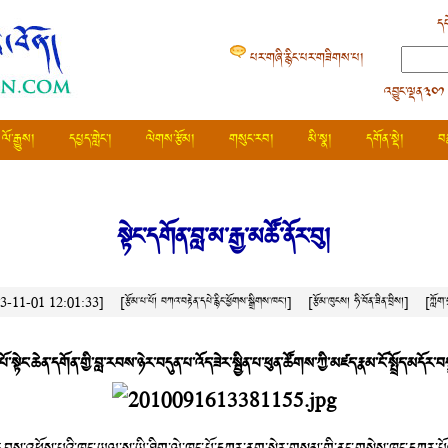
དཔ
པར་གཞི་རྙིང་པར་གཟིགས་པ།
འབྱུང་ལྡན༣༠༡
ལོ་རྒྱུས།
དཔྱད་གླེང་།
ལེགས་རྩོམ།
གསུང་རབ།
མི་སྣ།
དགོན་སྡེ།
བ
སྟེང་དགོན་བླ་མ་རྒྱ་མཚོ་ནོར་བུ།
013-11-01 12:01:33]
[རྩོམ་པ་པོ། བཀའ་བརྟེན་དཔེ་རྙིང་ཕྱོགས་སྒྲིགས་ཁང་།]
[རྩོམ་ཁུངས།
ཧི་བོན་ཟིན་བྲིས།
]
[ཀློག
་པོ་སྟེང་ཆེན་དགོན་གྱི་བླ་རབས་ཉེར་བདུན་པ་འོད་ཟེར་སྦྱིན་པ་ཕུན་ཚོགས་ཀྱི་མཛད་རྣམ་ངོ་སྤྲོད་མདོར་བ