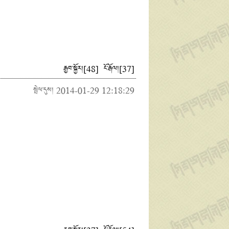
རྒྱབ་སྐྱོར།
[
48
]
ངོ་རྒོལ།
[
37
]
སྤེལ་དུས། 2014-01-29 12:18:29