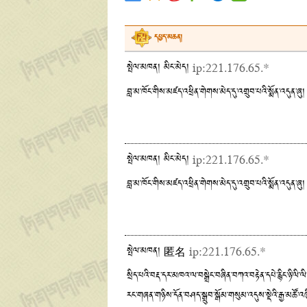
དཔྱད་མཆན།
སྤེལ་མཁན། མིང་མེད།
ip:221.176.65.*
བླ་མ་ཁོང་གིས་མཛད་འཕྲིན་གེགས་མེད་དུ་འགྲུབ་པའི་སྨོན་འདུན་ཞུ།
སྤེལ་མཁན། མིང་མེད།
ip:221.176.65.*
བླ་མ་ཁོང་གིས་མཛད་འཕྲིན་གེགས་མེད་དུ་འགྲུབ་པའི་སྨོན་འདུན་ཞུ།
སྤེལ་མཁན། 匿名
ip:221.176.65.*
སྲིད་པའི་བརྡ་དར་མཁའ་ལ་བསྒྲེང་བཞིན་བཀའ་བརྟེན་དཔེ་རྙིང་ཉི་ལི་ལི
རང་གཞན་གཉིས་དོན་བཤད་སྒྲུབ་སྒོམ་གསུམ་འདུས་སྡེའི་རྒྱ་མཚོ་འཁ