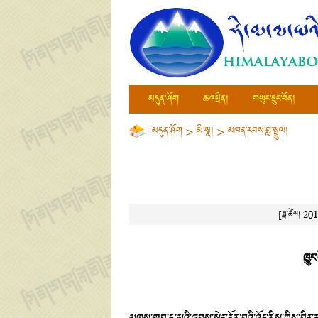
མདུན་ཤོག
ཆ་འཕྲིན།
གཡུང་དྲུང་བོན།
མདུན་ཤོག
>
མི་སྣ།
>
མཁན་རབས་བླ་སྤྲུལ།
[ཟླ་ཚེས། 2
ཁྱུང