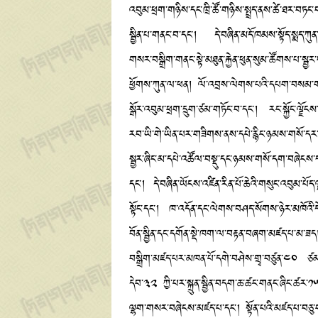
འབུམ་ཕྲག་གཉིས་དང་ཁྲི་ཚོ་གཉིས་སྤྲད་ནས་ཚེ་ཐར་བཏ
སྦྱིན་པ་གནང་བ་དང་། དེ་བཞིན་མདོ་ཁམས་སྟོད་སྨད་ཀུན་ལ་
གསར་བསྒྲིག་གནང་སྟེ་མཐུན་རྐྱེན་ཕུན་སུམ་ཚོགས་པ་སྦྱར
ཕྱོགས་ཀུན་ལ་ཕན། ལོ་འབྲས་ལེགས་པའི་དཔག་བསམ་གཅིག 
སྒོར་འབུམ་ཕྲག་དྲུག་ཙམ་གཏོང་བ་དང་། རང་སྐྱོང་ལྗོངས
རབ་ཡི་གེ་ཡིན་པར་གཟིགས་ནས་དཔེ་རྙིང་ཉམས་གསོ་དར་ས
སྦྱར་ཞིང་མ་དཔེ་འཚོལ་བསྡུ་དང་ཉམས་གསོ་དག་བཞེངས་དཔར་
དང་། དེ་བཞིན་ཡོངས་འཛིན་རིན་པོ་ཆེའི་གསུང་འབུམ་པོད་
སྟོང་དང་། ཁ་འདོན་དང་ལེགས་བཤད་སོགས་ཉེར་མཁོའི་དེ
བོན་སྦྱིན་དང་དགོན་སྡེ་ཁག་ལ་བརྟན་བཞག་མཛད་པ་མ་ཟད
བསྒྲིག་མཛད་པར་མཁན་པོ་དགེ་བཤེས་གྲྭ་བཙུན་༤༠ ཙམ་བཀོད
དེབ་༣༢ ཀྱི་པར་སྐྲུན་སྦྱིན་བདག་ཆ་ཚང་གནང་ཞིང་ཚར་༡༥
ལྷག་གསར་བཞེངས་མཛད་པ་དང་། སྟོན་པའི་མཛད་པ་བཅུ་གཉ