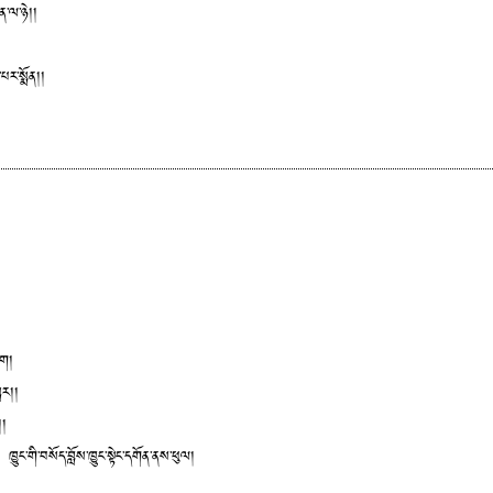
ན་ལ་ཉེ།།
་པར་སྨོན།།
ུག།
སྤར།།
།།
། ཁྱུང་གི་བསོད་བློས་ཁྱུང་སྟེང་དགོན་ནས་ཕུལ།