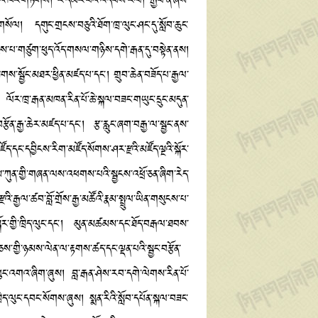
པོའི་ཁོང་གཏོགས། རི་དམར་པོའི་འདབས་རོལ། རྒྱབ་ནེ་ཞེས་
སོལ། དགུང་གྲངས་བཅུའི་ཐོག་ཁྲ་ལུང་ཤང་དུ་སློབ་ཆུང་
ལུས་པ་གཙུག་ཕུད་འོད་གསལ་གཉིས་དགེ་རྒན་དུ་བསྟེན་ནས།
གས་སྦྱོང་མཐར་ཕྱིན་མཛད་པ་དང་། གྲུབ་ཆེན་བཟོད་པ་རྒྱལ་
ོར་ཁྲ་རྒན་མཁན་རིན་པོ་ཆེ་སྐལ་བཟང་གཡུང་དྲུང་མདུན་
ོན་རྒྱ་ཆེར་མཛད་པ་དང་། རྩ་རླུང་ཞག་བརྒྱ་ལ་སྦྱང་ནས་
ོད་དང་དབྱིངས་རིག་མཛོད་སོགས་ཤར་རྫའི་མཛོད་ལྔའི་སྐོར་
ོགས་ཀུན་གྱི་གཞན་ལས་འཕགས་པའི་སྦྱངས་འཕྲོ་ཅན་ཞིག་རེད་
་རྒྱལ་ཚབ་བློ་གྲོས་རྒྱ་མཚོའི་རྣམ་སྤྲུལ་ཡིན་གསུངས་པ་
སྐོར་གྱི་ཁྲིད་ལུང་དང་། མུན་མཚམས་དང་ཐོད་བརྒལ་ཐབས་
ས་གྱི་ཉམས་ལེན་ལ་རྟགས་ཚད་དང་ལྡན་པའི་སྦྱང་བརྩོན་
ུང་འགའ་ཞིག་ཞུས། བླ་རྒན་ཤེས་རབ་དགེ་ལེགས་རིན་པོ་
ིད་ལུང་དབང་སོགས་ཞུས། སྨན་རིའི་སློབ་དཔོན་སྐལ་བཟང་