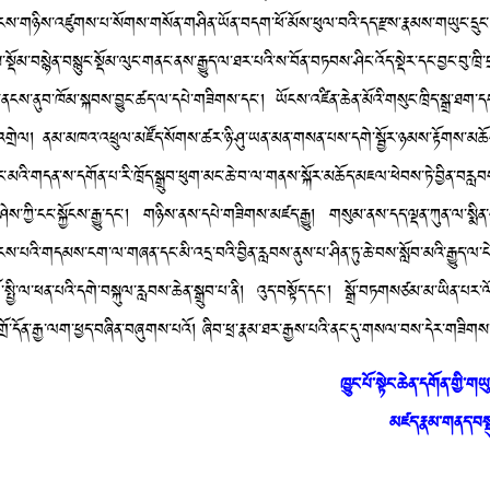
ེས་སུ་ཐེངས་གཉིས་འཛུགས་པ་སོགས་གསོན་གཤིན་ཡོན་བདག་ཕོ་མོས་ཕུལ་བའི་དད་རྫས་རྣམས་གཡུང་དྲུང
བས་སྡོམ་བསྙེན་བསྙུང་སྡོམ་ལུང་གནང་ནས་རྒྱུད་ལ་ཐར་པའི་ས་བོན་བཏབས་ཤིང་འོད་སྡེར་དང་བྱང་བུ་ཁྲི
ེ་ནངས་ནུབ་ཁོམ་སྐབས་བྱུང་ཚད་ལ་དཔེ་གཟིགས་དང་། ཡོངས་འཛིན་ཆེན་མོའི་གསུང་ཁྲིད་སྒྲ་ཐག་དང་འ
ྲེལ། ནམ་མཁའ་འཕྲུལ་མཛོད་སོགས་ཚར་ཉི་ཤུ་ཡན་མན་གསན་པས་དགེ་སྦྱོར་ཉམས་རྟོགས་མཆོག་
གོང་མའི་གདན་ས་དགོན་པ་རི་ཁྲོད་སྒྲུབ་ཕུག་མང་ཆེ་བ་ལ་གནས་སྐོར་མཆོད་མཇལ་ཕེབས་ཏེ་བྱིན་བར
ཤེས་ཀྱི་ངང་སྐྱོངས་རྒྱུ་དང་། གཉིས་ནས་དཔེ་གཟིགས་མཛད་རྒྱུ། གསུམ་ནས་དད་ལྡན་ཀུན་ལ་སྨིན་
ས་པའི་གདམས་ངག་ལ་གཞན་དང་མི་འདྲ་བའི་བྱིན་རླབས་ནུས་པ་ཤིན་ཏུ་ཆེ་བས་སློབ་མའི་རྒྱུད་ལ་ངེས་ཤ
སྤྱི་ལ་ཕན་པའི་དགེ་བསྐུལ་རླབས་ཆེན་སྒྲུབ་པ་ནི། འུད་བསྟོད་དང་། སྒྲོ་བཏགསཙམ་མ་ཡིན་པར་ལོ
ྲོ་དོན་རྒྱ་ལག་ཕྱད་བཞིན་བཞུགས་པའོ། ཞིབ་ཕྲ་རྣམ་ཐར་རྒྱས་པའི་ནང་དུ་གསལ་བས་དེར་གཟིགས
ཁྱུང་པོ་སྟེང་ཆེན་དགོན་གྱི་ག
མཛད་རྣམ་གནད་བསྡུ