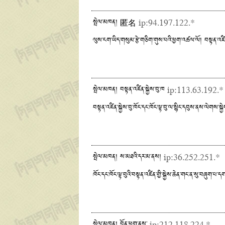
སྤེལ་མཁན། 匿名
ip:94.197.122.*
ལུས་ངག་ཡིད་གསུམ་རྩེ་གཅིག་གུས་པའི་ཕྱག་འཚལ་ལོ། བསྟན་འཛིན་སྐྱ
སྤེལ་མཁན། བསྟན་འཛིན་སྐྱེས་བུ་ཁ
ip:113.63.192.*
བསྟན་འཛིན་སྐྱེས་བུ་ཁོང་དང་ཁོང་ལྟ་བུ་ལ་སྙིང་དབུས་ནས་ལེགས
སྤེལ་མཁན། ས་མཐའི་དར་མ་ནས།
ip:36.252.251.*
ཁོང་དང་ཁོང་ལྟ་བུའི་བསྟན་འཛིན་གྱི་སྐྱེས་ཆེན་གང་ན་སུ་བཞུག་པ་
སྤེལ་མཁན། བོན་ཕྲུག་ནས་
ip:212.118.224.*