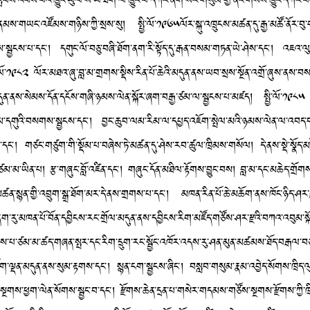
ན་རླབས་འཕོས་པའི་ཁྱུང་ཡུལ་ས་ཡི་ཐིག་ལེ་ཁྱུང་པོ་དཀར་ནག་སེར་གསུམ་གྱི་ནང་གསེས་ཁྱུང་དཀར་
མས་གཡང་འཛོམས་གཉིས་ཀྱི་སྲས་སུ། སྤྱི་ལོ་༡༩༦༥ལོར་སྐུ་འཁྲུངས་མཚན་དུ་རྒྱ་མཚོ་ནོར་བུ་ག
སོགས་སྦྱངས་པ་དང་། དགུང་ལོ་བཅུ་བཞི་ཐོག་ནག་རི་སྟོད་དུ་རྒན་བསམ་གཏན་ཡེ་ཤེས་དང་། འཇའ་
ྤྱི་ལོ་༡༩༨༢ ལོར་མཐའ་ཞུ་བླ་མ་གྲགས་སྡིས་རིན་པོ་ཆེའི་མདུན་ནས་ཡབ་སྲས་སྔོན་འགྲོ་ཞུས་ནས་བས
དུན་ནས་སེམས་དོན་དངོས་གཞི་ཉམས་ལེན་སྐོར་ཞག་བརྒྱ་ཙམ་ལ་སྦྱངས་པ་མཛད། སྤྱི་ལོ་༡༩༨༥ ལ
་འབུམ་དགུའི་བསགས་སྦྱངས་དང་། བྱང་ཆུབ་ལམ་རིམ་ལ་དཔྱད་འཇོག་སྤེལ་མའི་ཉམས་ལེན་ལ་འབད་བརྩ
བྱས་པ་དང་། གཙང་གཙུག་གི་སྡོམ་པ་བཞེས་ཏེ་མཚན་དུ་ཤེས་རབ་ཚུལ་ཁྲིམས་གསོལ། དེ་ནས་སྡེ་སྣོད་མཛ
་ལོ་ཙམ་མ་ཡིན་པ། རྩ་གཞུང་བློ་འཛིན་དང་། གཞུང་དོན་མཐིལ་རྟོགས་བྱུང་བས། བླ་མ་དང་མཆེད་གྲ
ཚན་སྙན་གྱི་འབྲུག་སྒྲ་ཐོག་མར་དེ་ནས་གྲགས་པ་དང་། མཁན་རིན་པོ་ཆེ་མཆོག་ནས་ཁོང་ཉིད་ཤར་རྫའི
བ་ནག་རུ་མཁན་པོ་བོན་དབྱིངས་རང་གྲོལ་མདུན་ནས་དབྱིངས་རིག་མཛོད་གཙོས་ཤར་རྫའི་བཀའ་འབུམ་
་ཞུས་པ་ཙམ་མ་ཚད་གཞན་སྤར་དང་རིག་དྲུག་རང་སྦྱོང་འཁོར་འདས་རུ་ཤན་མུན་མཚམས་ཐོད་བརྒལ་བཅ
་ལྡན་མདུན་ནས་སུམ་རྟགས་དང་། སྙན་ངག་སྦྱངས་ཞིང་། བསླབ་གསུམ་རྣམ་འབྱེད་སོགས་ཁྲིད་ལ
ང་སྔགས་ཕྱག་ལེན་སོགས་སྦྱང་བ་དང་། རྫོགས་ཆེན་དྲན་པ་གསེར་གདམས་གཙོས་སྔགས་རྫོགས་ཀྱི་ཁྲ