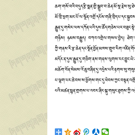
ཆག་གསོ་བའི་བདུད་རྩི་སྨན་གྱི་སྒྲུབ་བ་ཆེན་མོ་སྔ་རྗ
མོ་ཁྲི་ཕྲག་མང་པོ་ལ་སྔོན་འགྲོ་དངོས་གཞི་ཁྲིད་པ་དང་སྐྱ
རྒྱུན་དུ་གསེར་ལས་དཀོན་པའི་དུས་ཚོད་གཅེས་པར་བཟུང་སྟ
གཉིས། ཉམས་བརྒྱུད། བཀའ་འགྲེལ་གསལ་བྱེད། ཐེག་འག
ཀྱི་གནས་རི་རྩ་ཆེན་དང་སྔོན་བྱོན་མཁས་གྲུབ་རིག་འཛིན་
མདོར་ན་དུས་རྒྱུན་དུ་གཅིག་ནས་གནས་ལུགས་རང་བྱུང་ཡེ་
མཆོག་བོན་སེམས་འོ་ཆུ་བཞིན་དུ་འདྲེས་པའི་རྟགས་སུ་གསུང
པ་ལྷག་པར་ཆེ་བས་ས་ཕྱོགས་གང་དུ་ཕེབས་ཀྱང་བསྟན་འགྲོ་
པའི་མཚན་སྙན་གྲགས་པ་འབར་ཞིང་སྐུ་གསུང་ཐུགས་ཀྱི་འག