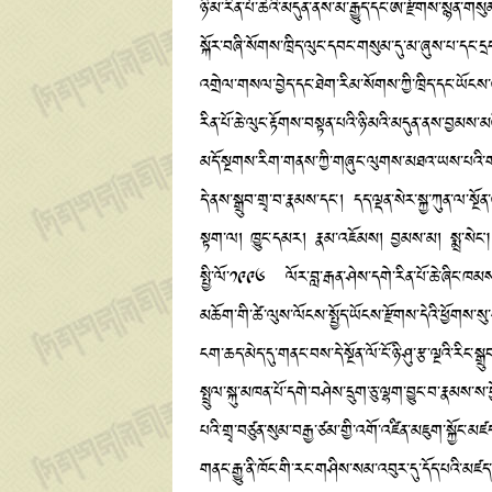
ཉི་མ་རིན་པོ་ཆེའི་མདུན་ནས་མ་རྒྱུད་དང་ཨ་རྫོགས་སྙན་ག
སྐོར་བཞི་སོགས་ཁྲིད་ལུང་དབང་གསུམ་དུ་མ་ཞུས་པ་དང་དྲ
འགྲེལ་གསལ་བྱེད་དང་ཐེག་རིམ་སོགས་ཀྱི་ཁྲིད་དང་ཡོང
རིན་པོ་ཆེ་ལུང་རྟོགས་བསྟན་པའི་ཉི་མའི་མདུན་ནས་བྱམས་
མདོ་སྔགས་རིག་གནས་ཀྱི་གཞུང་ལུགས་མཐའ་ཡས་པའི་གནད་དོ
དེ་ནས་སྒྲུབ་གྲྭ་བ་རྣམས་དང་། དད་ལྡན་སེར་སྐྱ་ཀུན་ལ་
སྟག་ལ། ཁྱུང་དམར། རྣམ་འཇོམས། བྱམས་མ། སྨྲ་སེང། དྲན
སྤྱི་ལོ་༡༩༩༦ ལོར་བླ་རྒན་ཤེས་དགེ་རིན་པོ་ཆེ་ཞིང་ཁ
མཆོག་གི་ཚེ་ལུས་ལོངས་སྤྱོད་ཡོངས་རྫོགས་དེའི་ཕྱོགས་ས
ངག་ཆད་མེད་དུ་གནང་བས་དེ་སྔོན་ལོ་ངོ་ཉི་ཤུ་རྩ་ལྔའི་ར
སྤྲུལ་སྐུ་མཁན་པོ་དགེ་བཤེས་དྲུག་ཅུ་ལྷག་བྱུང་བ་རྣམས
པའི་གྲྭ་བཙུན་སུམ་བརྒྱ་ཙམ་གྱི་འགོ་འཛིན་མཇུག་སྐྱོང
གནང་རྒྱུ་ནི་ཁོང་གི་རང་གཤིས་སམ་འབུར་དུ་དོད་པའི་