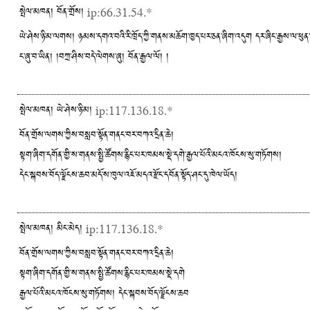
སྤེལ་མཁན། བོན་གྲོས།
ip:66.31.54.*
ཡེ་ཤེས་ཉི་མ་ལགས། ཉམས་དགའ་བའི་རི་ཁྲོད་ཀྱི་གནས་མཆོག་ཁྱད་པར་ཅན་ཞིག་འདུག དར་ཞིང་རྒྱས་ལ་ཕུན་ས
ང་ཞུ་བ་ཡིན། །བཀྲ་ཤིས་བདེ་ལེགས་ཞུ། བོན་རྒྱལ་ལོ། །
སྤེལ་མཁན། ཡེ་ཤེས་ཉི་མ།
ip:117.136.18.*
བོན་གྲོས་ལགས་ཀྱིས་བསླབ་སྟོན་གནང་བར་བཀའ་དྲིན་ཆེ།
སྟག་ཞིག་དགོན་གྱི་ས་གནས་སྤྱི་ཚོགས་རྙིང་པར་ཁམས་སྡེ་དགེ་རྒྱལ་པོའི་མངའ་ཁོངས་སུ་གཏོགས།
དེང་སྐབས་བོད་ལྗོངས་ཆབ་མདོ་ས་ཁུལ་འཇོ་མདའ་རྫོང་དབོན་སྟོད་ཤང་དུ་ཁེལ་ཡོད།
སྤེལ་མཁན། མིང་མེད།
ip:117.136.18.*
བོན་གྲོས་ལགས་ཀྱིས་བསླབ་སྟོན་གནང་བར་བཀའ་དྲིན་ཆེ།
སྟག་ཞིག་དགོན་གྱི་ས་གནས་སྤྱི་ཚོགས་རྙིང་པར་ཁམས་སྡེ་དགེ
རྒྱལ་པོའི་མངའ་ཁོངས་སུ་གཏོགས། དེང་སྐབས་བོད་ལྗོངས་ཆབ