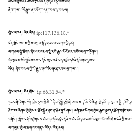
མདོ་ས་ཁུལ་འཇོ་མདའ་རྫོང་དབོན་སྟོད་ཤང་དུ་ཁེལ་ཡོད།
ཞིབ་གསལ་ལོ་རྒྱུས་ཞང་བོད་གདན་རབས་སུ་གསལ།
སྤེལ་མཁན། མིང་མེད།
ip:117.136.18.*
བོན་གྲོས་ལགས་ཀྱིས་བསླབ་སྟོན་གནང་བར་བཀའ་དྲིན་ཆེ།
ས་གནས་སྤྱི་ཚོགས་རྙིང་པར་ཁམས་སྡེ་དགེ་རྒྱལ་པོའི་མངའ་ཁོངས་སུ་གཏོགས།
དེང་སྐབས་བོད་ལྗོངས་ཆབ་མདོ་ས་ཁུལ་འཇོ་མདའ་རྫོང་དབོན་སྟོད་ཤང་དུ་ཁེལ་
ཡོད། ཞིབ་གསལ་གྱི་ལོ་རྒྱུས་ཞང་བོད་གདན་རབས་སུ་གསལ།
སྤེལ་མཁན། བོན་གྲོས།
ip:66.31.54.*
ཧ་ཅང་གི་ལེགས་སོ། བྱིས་དུས་ཀྱི་མི་ཚེ་ནི་བདེ་སྐྱིད་ཀྱི་ཞིང་ཁམས་དངོས་དེ་ཡིན། རྩེད་མོ་དང་སྣང་བ་སྐྱིད་པ
ཞིག་རང་རིགས་ཀྱི་བྱིས་པ་ཚོར་སྦྱིན་ཐུབ་ན་ཤིན་ཏུ་ལེགས། དགེ་རྒན་སོགས་ཀྱིས་རྒྱག་རྡུང་དང་ཚིག་བཙུབ་དང
དགོས། སློབ་མགོ་བཙུགས་པ་ཙམ་དང་སློབ་ཚུལ་སྟོན་པ་ཙམ་མིན་པར་མགོ་མཇུག་ཚང་བའི་ཤེས་ཡོན་བྱིས་པ་དེའ
ས་གསུམ་གྱི་ས་ཆ་ག་བར་གནས་ཡོད་པ་ཡིན་ནམ།