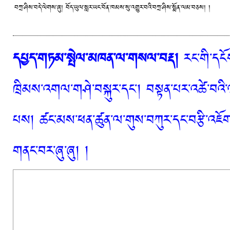
བཀྲ་ཤིས་བདེ་ལེགས་ཞུ། བོད་ཡུལ་སླར་ཡང་བོན་ཁམས་སུ་འགྱུར་བའི་བཀྲ་ཤིས་སྨོན་ལམ་བཅས། །
དཔྱད་གཏམ་སྤེལ་མཁན་ལ་གསལ་བརྡ།
རང་གི་དངོས
ཁྲིམས་འགལ་གཤེ་བསྐུར་དང་། བསྟན་པར་འཚེ་བའི་
པས། ཚང་མས་ཕན་ཚུན་ལ་གུས་བཀུར་དང་བརྩི་འཇོག་
གནང་བར་ཞུ་ཞུ། །