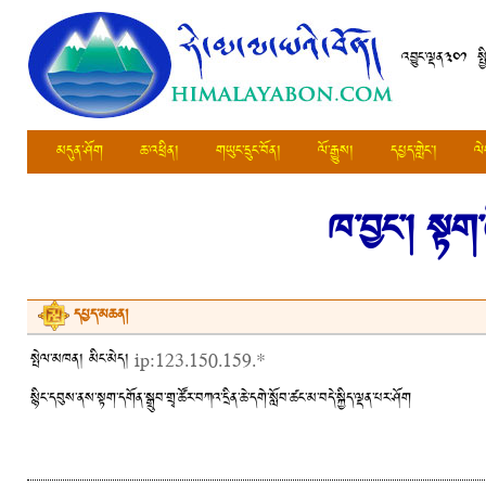
འབྱུང་ལྡན༣༠༡ སྤ
མདུན་ཤོག
ཆ་འཕྲིན།
གཡུང་དྲུང་བོན།
ལོ་རྒྱུས།
དཔྱད་གླེང་།
ལེ
ཁ་བྱང་།
སྟག་ཞ
དཔྱད་མཆན།
སྤེལ་མཁན། མིང་མེད།
ip:123.150.159.*
སྙིང་དབུས་ནས་སྟག་དགོན་སྒྲུབ་གྲྭ་ཚོར་བཀའ་དྲིན་ཆེ་དགེ་སློབ་ཚང་མ་བདེ་སྐྱིད་ལྡན་པར་ཤོག