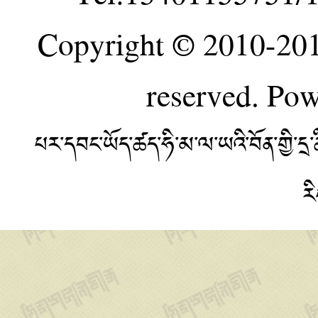
Copyright © 2010-20
reserved. Po
པར་དབང་ཡོད་ཚད་ཧི་མ་ལ་ཡའི་བོན་གྱི་
ར