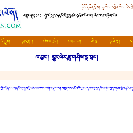
ཧི་བོན་ཟིན་བྲིས།
རྒྱ་ཡིག
དབྱིན་ཡིག
ངེད་ཀྱ
འབྱུང་ལྡན༣༠༡ སྤྱི་ལོ2026ལོའི་ཟླ8ཚེས9ཉིན་ཡིན་ལ། རེས་གཟའ་ཉི་མ་ཡིན།
ལོ་རྒྱུས།
དཔྱད་གླེང་།
ལེགས་རྩོམ།
གསུང་རབ།
མི་སྣ།
དགོན་སྡེ།
བ
ཁ་བྱང་།
ཁྱུང་སེར་ཟླ་གཤིས་བླ་བྲང་།
ཀྱི་འཕྲིན་ལས་ཡུན་རིང་དུ་རྒྱས་ཕྱིར་ཁྲིམས་འགལ་གཤེ་བསྐུར་དང་། བསྟན་པར་འཚེ་བའི་ལུགས་དགག་བྱ་རུ་དགོངས་ཏེ་དཔྱད་གཏམ་སྤེལ་ན་ཤི