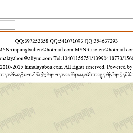
QQ:897252858 QQ:541071093 QQ:354637293
MSN:rinpungtsulten@hotmail.com MSN:trisoten@hotmail.co
imalayabon@aliyun.com Tel:13401155751/13990418773/15
 2010-2015
himalayabon.com
All rights reserved. Powered by
པར་དབང་ཡོད་ཚད་ཧི་མ་ལ་ཡའི་བོན་གྱི་དྲ་ཚིགས་ལ་དབང་བས་ཆོག་མཆན་མ་ཐོབ་པར་བརྒྱུད་འགོད་རིགས་བྱེད་མི་ཆོ