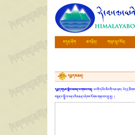
མདུན་ཤོག
ཆ་འཕྲིན།
གཡུང་དྲུང་བོན།
དཔྱད་མཆན།
དཔྱད་གཏམ་སྤེལ་མཁན་ལ་གསལ་བརྡ།
རང་གི་དངོས་མིང་གི་ལམ་ནས། ངེད་དྲ་ཚིགས་
བསྟན་པ་སྤྱི་ལ་ཕན་པའི་མཆན་འདེབས་རོགས་གནང་བར་ཞུ་ཞུ། །