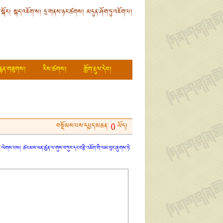
ི་སྐོར།
སྐད་འཇོག་ས།
དྲ་གནས་ཉར་ཚགས།
མདུན་ཤོག་ཏུ་འཇོག་པ།
རྙན་གཟུགས།
རིས་ཚགས།
གློག་རྡུལ་དེབ།
བསྡོམས་པས་དཔྱད་མཆན་
ཡོད།
0
ན་ཏུ་ལེགས་པས། ཚང་མས་ཕན་ཚུན་ལ་གུས་བཀུར་དང་བརྩི་འཇོག་གི་ལམ་བུར་ཞུགས་ཏེ་