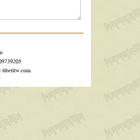
m
609739205
:
tibetitw.com
ག