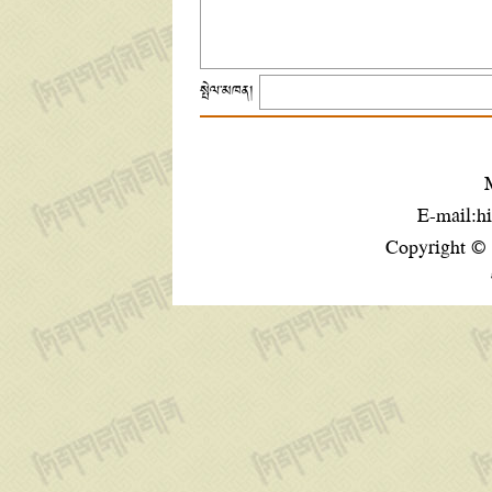
སྤེལ་མཁན།
E-mail:h
Copyright ©