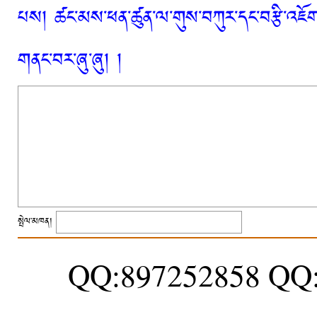
པས། ཚང་མས་ཕན་ཚུན་ལ་གུས་བཀུར་དང་བརྩི་འཇོག་
གནང་བར་ཞུ་ཞུ། །
སྤེལ་མཁན།
QQ:897252858 QQ