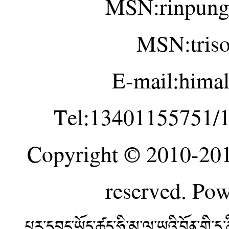
MSN:rinpung
MSN:tris
E-mail:hima
Tel:13401155751/
Copyright © 2010-20
reserved. Po
པར་དབང་ཡོད་ཚད་ཧི་མ་ལ་ཡའི་བོན་གྱི་