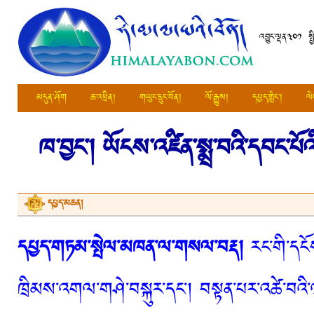
འབྱུང་ལྡན༣༠༡ སྤ
མདུན་ཤོག
ཆ་འཕྲིན།
གཡུང་དྲུང་བོན།
ལོ་རྒྱུས།
དཔྱད་གླེང་།
ལེ
ཁ་བྱང་།
ཡོངས་འཛིན་སྨྲ་བའི་དབང་པོ
དཔྱད་མཆན།
དཔྱད་གཏམ་སྤེལ་མཁན་ལ་གསལ་བརྡ།
རང་གི་དངོས
ཁྲིམས་འགལ་གཤེ་བསྐུར་དང་། བསྟན་པར་འཚེ་བའི་