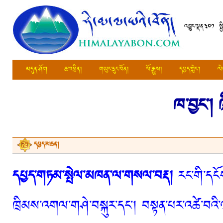
འབྱུང་ལྡན༣༠༡ སྤ
མདུན་ཤོག
ཆ་འཕྲིན།
གཡུང་དྲུང་བོན།
ལོ་རྒྱུས།
དཔྱད་གླེང་།
ལེ
ཁ་བྱང་།
དཔྱད་མཆན།
དཔྱད་གཏམ་སྤེལ་མཁན་ལ་གསལ་བརྡ།
རང་གི་དངོས
ཁྲིམས་འགལ་གཤེ་བསྐུར་དང་། བསྟན་པར་འཚེ་བའི་