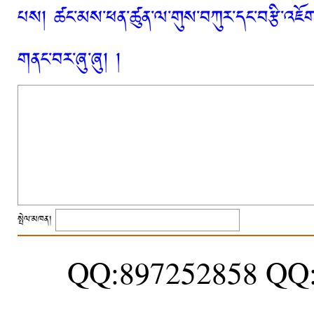
པས། ཚང་མས་ཕན་ཚུན་ལ་གུས་བཀུར་དང་བརྩི་འཇོག་
གནང་བར་ཞུ་ཞུ། །
སྤེལ་མཁན།
QQ:897252858 QQ