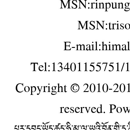
MSN:rinpung
MSN:tris
E-mail:hima
Tel:13401155751/
Copyright © 2010-20
reserved. Po
པར་དབང་ཡོད་ཚད་ཧི་མ་ལ་ཡའི་བོན་གྱི་