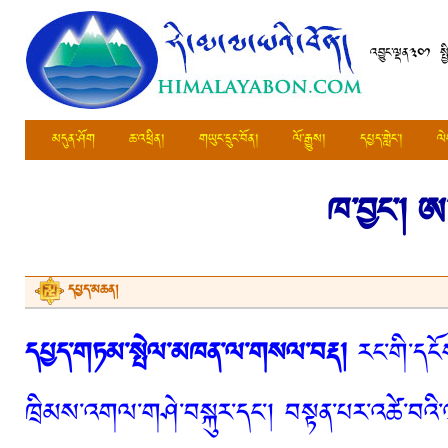
འབྱུང་ལྡན༣༠༡ སྤ
མདུན་ཤོག
ཆ་འཕྲིན།
གཡུང་དྲུང་བོན།
ལོ་རྒྱུས།
དཔྱད་གླེང་།
ལེ
ཁ་བྱང་།
ཨ་
དཔྱད་མཆན།
དཔྱད་གཏམ་སྤེལ་མཁན་ལ་གསལ་བརྡ།
རང་གི་དངོས
ཁྲིམས་འགལ་གཤེ་བསྐུར་དང་། བསྟན་པར་འཚེ་བའི་