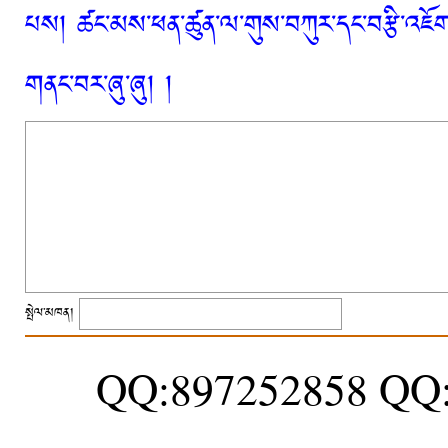
པས། ཚང་མས་ཕན་ཚུན་ལ་གུས་བཀུར་དང་བརྩི་འཇོག་
གནང་བར་ཞུ་ཞུ། །
སྤེལ་མཁན།
QQ:897252858 QQ