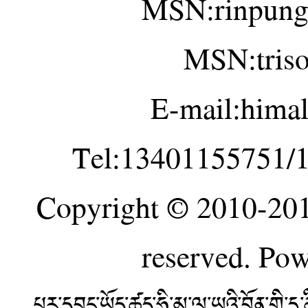
MSN:rinpung
MSN:tris
E-mail:hima
Tel:13401155751/
Copyright © 2010-20
reserved. Po
པར་དབང་ཡོད་ཚད་ཧི་མ་ལ་ཡའི་བོན་གྱི་