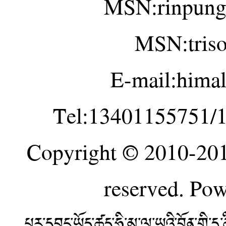
MSN:rinpung
MSN:tris
E-mail:hima
Tel:13401155751/
Copyright © 2010-20
reserved. Po
པར་དབང་ཡོད་ཚད་ཧི་མ་ལ་ཡའི་བོན་གྱི་