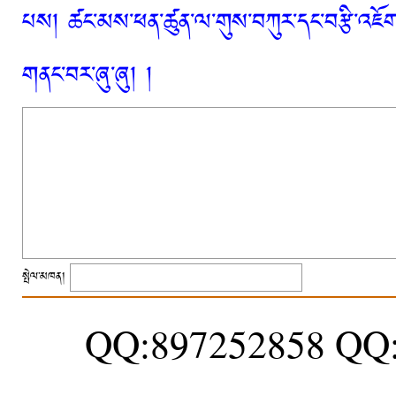
པས། ཚང་མས་ཕན་ཚུན་ལ་གུས་བཀུར་དང་བརྩི་འཇོག་
གནང་བར་ཞུ་ཞུ། །
སྤེལ་མཁན།
QQ:897252858 QQ