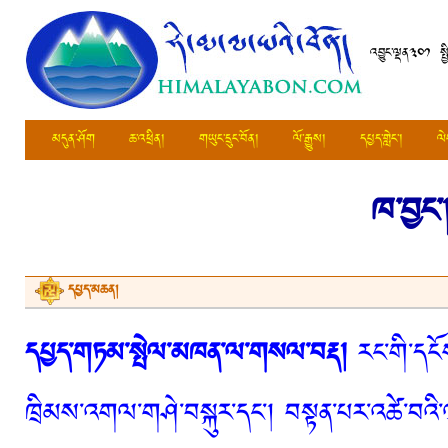
འབྱུང་ལྡན༣༠༡ སྤ
མདུན་ཤོག
ཆ་འཕྲིན།
གཡུང་དྲུང་བོན།
ལོ་རྒྱུས།
དཔྱད་གླེང་།
ལེ
ཁ་བྱང་
དཔྱད་མཆན།
དཔྱད་གཏམ་སྤེལ་མཁན་ལ་གསལ་བརྡ།
རང་གི་དངོས
ཁྲིམས་འགལ་གཤེ་བསྐུར་དང་། བསྟན་པར་འཚེ་བའི་