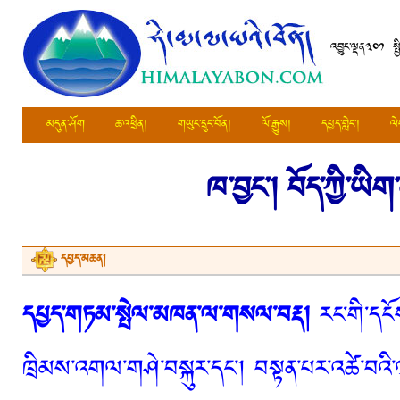
འབྱུང་ལྡན༣༠༡ ས
མདུན་ཤོག
ཆ་འཕྲིན།
གཡུང་དྲུང་བོན།
ལོ་རྒྱུས།
དཔྱད་གླེང་།
ལེ
ཁ་བྱང་།
བོད་ཀྱི་ཡིག
དཔྱད་མཆན།
དཔྱད་གཏམ་སྤེལ་མཁན་ལ་གསལ་བརྡ།
རང་གི་དངོས
ཁྲིམས་འགལ་གཤེ་བསྐུར་དང་། བསྟན་པར་འཚེ་བའི་