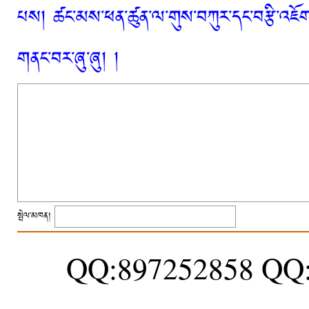
པས། ཚང་མས་ཕན་ཚུན་ལ་གུས་བཀུར་དང་བརྩི་འཇོག་
གནང་བར་ཞུ་ཞུ། །
སྤེལ་མཁན།
QQ:897252858 QQ