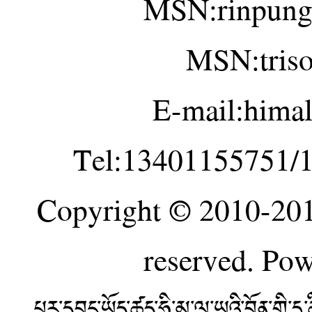
MSN:rinpung
MSN:tris
E-mail:hima
Tel:13401155751/
Copyright © 2010-20
reserved. Po
པར་དབང་ཡོད་ཚད་ཧི་མ་ལ་ཡའི་བོན་གྱི་