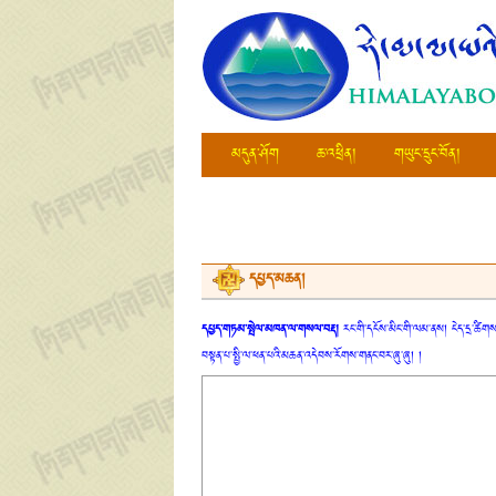
མདུན་ཤོག
ཆ་འཕྲིན།
གཡུང་དྲུང་བོན།
དཔྱད་མཆན།
དཔྱད་གཏམ་སྤེལ་མཁན་ལ་གསལ་བརྡ།
རང་གི་དངོས་མིང་གི་ལམ་ནས། ངེད་དྲ་ཚིགས་
བསྟན་པ་སྤྱི་ལ་ཕན་པའི་མཆན་འདེབས་རོགས་གནང་བར་ཞུ་ཞུ། །