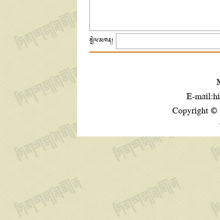
སྤེལ་མཁན།
E-mail:h
Copyright ©