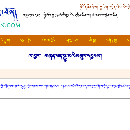
ཧི་བོན་ཟིན་བྲིས།
རྒྱ་ཡིག
དབྱིན་ཡིག
ངེད་ཀྱ
འབྱུང་ལྡན༣༠༡ སྤྱི་ལོ2026ལོའི་ཟླ8ཚེས8ཉིན་ཡིན་ལ། རེས་གཟའ་སྤེན་པ་ཡིན།
ལོ་རྒྱུས།
དཔྱད་གླེང་།
ལེགས་རྩོམ།
གསུང་རབ།
མི་སྣ།
དགོན་སྡེ།
བ
ཁ་བྱང་།
གཞན་ཕན་སྒྱུ་མའི་མགུར་དབྱངས།
ཀྱི་འཕྲིན་ལས་ཡུན་རིང་དུ་རྒྱས་ཕྱིར་ཁྲིམས་འགལ་གཤེ་བསྐུར་དང་། བསྟན་པར་འཚེ་བའི་ལུགས་དགག་བྱ་རུ་དགོངས་ཏེ་དཔྱད་གཏམ་སྤེལ་ན་ཤི