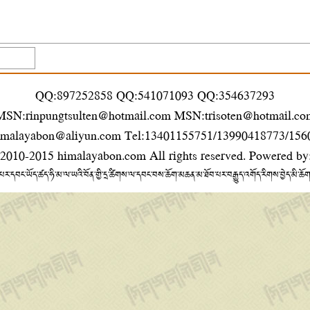
QQ:897252858 QQ:541071093 QQ:354637293
MSN:rinpungtsulten@hotmail.com MSN:trisoten@hotmail.co
imalayabon@aliyun.com Tel:13401155751/13990418773/15
 2010-2015
himalayabon.com
All rights reserved. Powered by
པར་དབང་ཡོད་ཚད་ཧི་མ་ལ་ཡའི་བོན་གྱི་དྲ་ཚིགས་ལ་དབང་བས་ཆོག་མཆན་མ་ཐོབ་པར་བརྒྱུད་འགོད་རིགས་བྱེད་མི་ཆོ