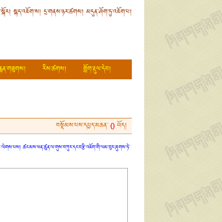
ི་སྐོར།
སྐད་འཇོག་ས།
དྲ་གནས་ཉར་ཚགས།
མདུན་ཤོག་ཏུ་འཇོག་པ།
རྙན་གཟུགས།
རིས་ཚགས།
གློག་རྡུལ་དེབ།
བསྡོམས་པས་དཔྱད་མཆན་
ཡོད།
0
ན་ཏུ་ལེགས་པས། ཚང་མས་ཕན་ཚུན་ལ་གུས་བཀུར་དང་བརྩི་འཇོག་གི་ལམ་བུར་ཞུགས་ཏེ་