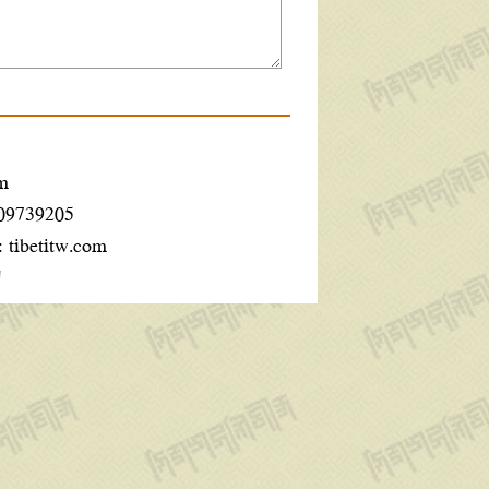
m
609739205
:
tibetitw.com
ག