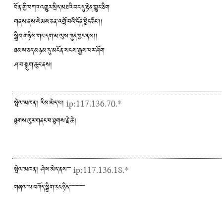
བོན་གྱི་བཀའ་འགྱུར་སྲིད་མཐའི་བར་དུ་རྟེན་གྱུར་ཅིག
གནས་ནས་སེམས་ཅན་འགྲོ་བའི་དོན་བྱེད་ཅིང་།།
སྒྲིབ་གཉིས་གང་དག་མ་ལུས་ཀུན་བྱང་ནས།།
ཐམས་ཅད་མཉམ་དུ་མངོན་སངས་རྒྱས་པར་ཤོག
ཤ་བ་སྨུག་ཆུང་ནས།
སྤེལ་མཁན། རིས་མེད་པ།
ip:117.136.70.*
ཐུགས་ཁུར་གནང་བ་ཐུགས་རྗེ་ཆེ།
སྤེལ་མཁན། ཤེས་མེད་ནས་་་་
ip:117.136.18.*
གཞལ་ལ་བཀོད་སྒྲིག་རང་ཉིད་་་་་་་་་་་་་་་་