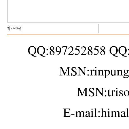
སྤེལ་མཁན།
QQ:897252858 QQ
MSN:rinpung
MSN:tris
E-mail:hima