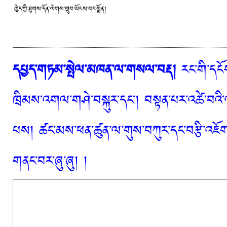
ཁྱེད་ཀྱི་ཐུགས་དོན་ལེགས་གྲུབ་ཡོངས་བར་སྨོན།
དཔྱད་གཏམ་སྤེལ་མཁན་ལ་གསལ་བརྡ།
རང་གི་དངོས
ཁྲིམས་འགལ་གཤེ་བསྐུར་དང་། བསྟན་པར་འཚེ་བའི་
པས། ཚང་མས་ཕན་ཚུན་ལ་གུས་བཀུར་དང་བརྩི་འཇོག་
གནང་བར་ཞུ་ཞུ། །