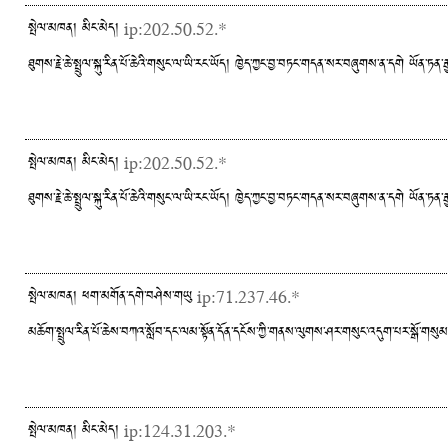
སྤེལ་མཁན། མིང་མེད།
ip:202.50.52.*
ཐུགས་རྗེ་ཆེ་སྤྲུལ་སྐུ་རིན་པོ་ཆེའི་གསུང་ལ་ཡི་རང་ཡོད། ཁྱེད་ཀྱང་བྱ་བཏང་གདན་སར་བཞུགས་ན་དགེ ཡོན་ཏ
སྤེལ་མཁན། མིང་མེད།
ip:202.50.52.*
ཐུགས་རྗེ་ཆེ་སྤྲུལ་སྐུ་རིན་པོ་ཆེའི་གསུང་ལ་ཡི་རང་ཡོད། ཁྱེད་ཀྱང་བྱ་བཏང་གདན་སར་བཞུགས་ན་དགེ ཡོན་ཏ
སྤེལ་མཁན། ཕག་མགོན་དགེ་བཤེས་གཡུ
ip:71.237.46.*
མཆོག་སྤྲུལ་རིན་པོ་ཆེས་བཀའ་སློབ་དང་ལམ་སྟོན་དོན་དངོས་ཀྱི་གནས་ལུགས་ཤར་གསུང་འདུག་པར་སྒོ་གསུམ་
སྤེལ་མཁན། མིང་མེད།
ip:124.31.203.*