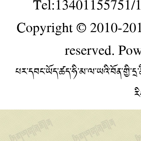
Tel:13401155751/
Copyright © 2010-20
reserved. Po
པར་དབང་ཡོད་ཚད་ཧི་མ་ལ་ཡའི་བོན་གྱི་
ར