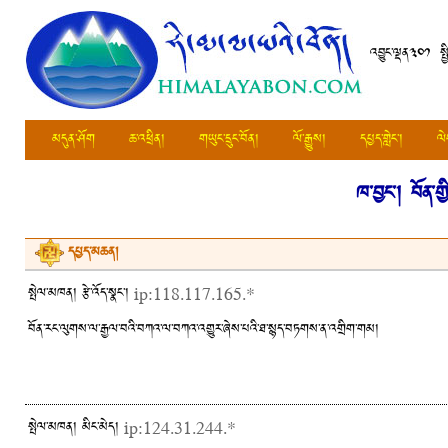
འབྱུང་ལྡན༣༠༡ སྤ
མདུན་ཤོག
ཆ་འཕྲིན།
གཡུང་དྲུང་བོན།
ལོ་རྒྱུས།
དཔྱད་གླེང་།
ལེ
ཁ་བྱང་།
བོན་ག
དཔྱད་མཆན།
སྤེལ་མཁན། རྩེ་འོད་སྣང་།
ip:118.117.165.*
བོན་རང་ལུགས་ལ་རྒྱལ་བའི་བཀའ་ལ་བཀའ་འགྱུར་ཞེས་པའི་ཐ་སྙད་བཏགས་ན་འགྲིག་གམ།
སྤེལ་མཁན། མིང་མེད།
ip:124.31.244.*