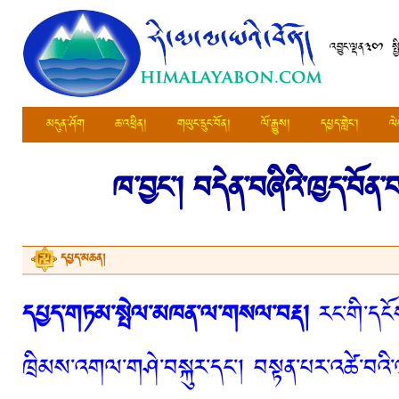
འབྱུང་ལྡན༣༠༡ སྤ
མདུན་ཤོག
ཆ་འཕྲིན།
གཡུང་དྲུང་བོན།
ལོ་རྒྱུས།
དཔྱད་གླེང་།
ལེ
ཁ་བྱང་།
བདེན་བཞིའི་ཁྱད་བོན་བ
དཔྱད་མཆན།
དཔྱད་གཏམ་སྤེལ་མཁན་ལ་གསལ་བརྡ།
རང་གི་དངོས
ཁྲིམས་འགལ་གཤེ་བསྐུར་དང་། བསྟན་པར་འཚེ་བའི་