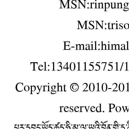
MSN:rinpung
MSN:tris
E-mail:hima
Tel:13401155751/
Copyright © 2010-20
reserved. Po
པར་དབང་ཡོད་ཚད་ཧི་མ་ལ་ཡའི་བོན་གྱི་