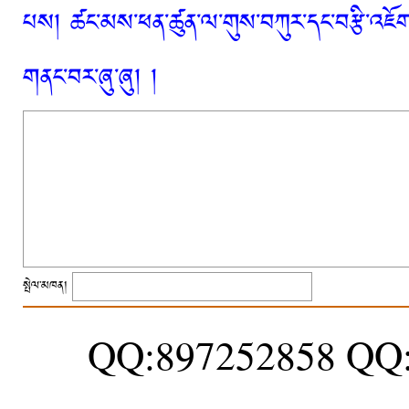
པས། ཚང་མས་ཕན་ཚུན་ལ་གུས་བཀུར་དང་བརྩི་འཇོག་
གནང་བར་ཞུ་ཞུ། །
སྤེལ་མཁན།
QQ:897252858 QQ