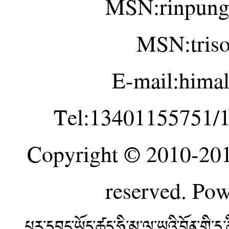
MSN:rinpung
MSN:tris
E-mail:hima
Tel:13401155751/
Copyright © 2010-20
reserved. Po
པར་དབང་ཡོད་ཚད་ཧི་མ་ལ་ཡའི་བོན་གྱི་