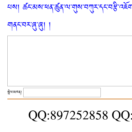
པས། ཚང་མས་ཕན་ཚུན་ལ་གུས་བཀུར་དང་བརྩི་འཇོག་
གནང་བར་ཞུ་ཞུ། །
སྤེལ་མཁན།
QQ:897252858 QQ