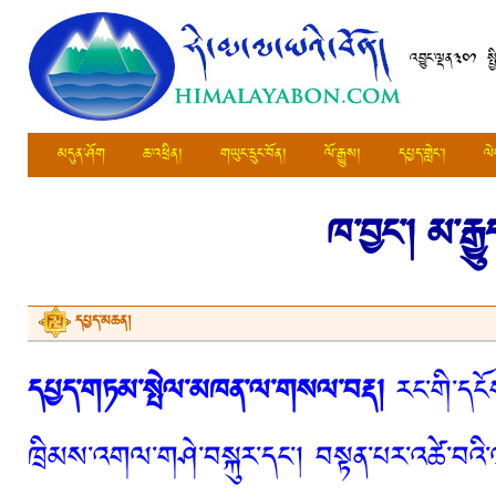
འབྱུང་ལྡན༣༠༡ སྤ
མདུན་ཤོག
ཆ་འཕྲིན།
གཡུང་དྲུང་བོན།
ལོ་རྒྱུས།
དཔྱད་གླེང་།
ལེ
ཁ་བྱང་།
མ་རྒྱ
དཔྱད་མཆན།
དཔྱད་གཏམ་སྤེལ་མཁན་ལ་གསལ་བརྡ།
རང་གི་དངོས
ཁྲིམས་འགལ་གཤེ་བསྐུར་དང་། བསྟན་པར་འཚེ་བའི་