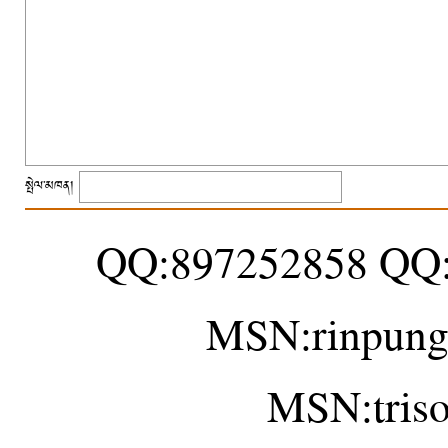
སྤེལ་མཁན།
QQ:897252858 QQ
MSN:rinpung
MSN:tris