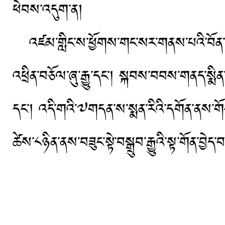
ཕེབས་འདུག་ན།
འཛམ་གླིང་ས་ཕྱོགས་གང་སར་གནས་པའི་བོན་འབ
འཕྲིན་བཅོལ་ཞུ་རྒྱུ་དང་། སྐབས་བབས་གནད་སྨིན་ཞ
དང་། འདི་གའི་༧གདན་ས་སྨན་རིའི་དགོན་ནས་གོང་འ
ཚེས་༨ཉིན་ནས་བཟུང་སྟེ་བསྒྲུབ་རྒྱུའི་སྟ་གོན་བྱ