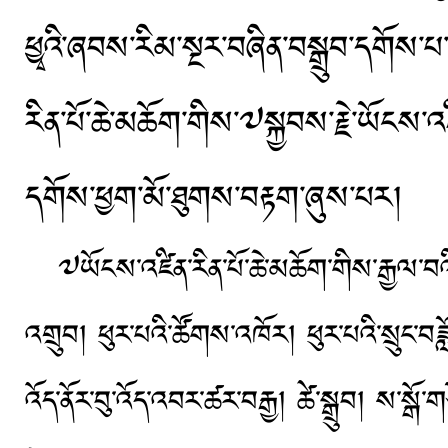
ཕྱྭའི་ཞབས་རིམ་སྔར་བཞིན་བསྒྲུབ་དགོས་པ
རིན་པོ་ཆེ་མཆོག་གིས་༧སྐྱབས་རྗེ་ཡོངས
དགོས་ཕྱག་མོ་ཐུགས་བརྟག་ཞུས་པར།
༧ཡོངས་འཛིན་རིན་པོ་ཆེ་མཆོག་གིས་རྒྱལ་བའི་བ
འགྲུབ། ཕུར་པའི་ཚོགས་འཁོར། ཕུར་པའི་སྲུང་བཟླ
འོད་ནོར་བུ་འོད་འབར་ཚར་བརྒྱ། ཚེ་སྒྲུབ། ས་ས