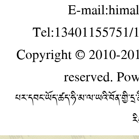
E-mail:hima
Tel:13401155751/
Copyright © 2010-20
reserved. Po
པར་དབང་ཡོད་ཚད་ཧི་མ་ལ་ཡའི་བོན་གྱི་
ར