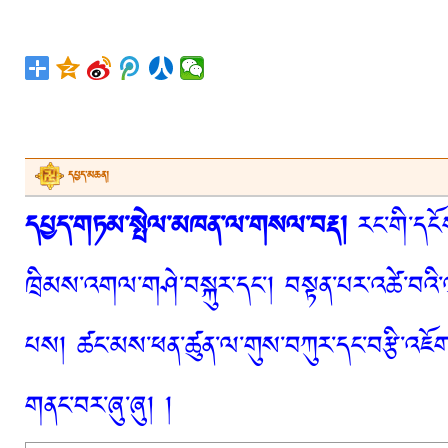
དཔྱད་མཆན།
དཔྱད་གཏམ་སྤེལ་མཁན་ལ་གསལ་བརྡ།
རང་གི་དངོས
ཁྲིམས་འགལ་གཤེ་བསྐུར་དང་། བསྟན་པར་འཚེ་བའི་
པས། ཚང་མས་ཕན་ཚུན་ལ་གུས་བཀུར་དང་བརྩི་འཇོག་
གནང་བར་ཞུ་ཞུ། །