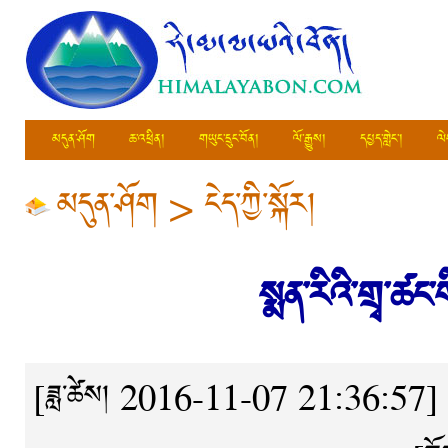
མདུན་ཤོག
ཆ་འཕྲིན།
གཡུང་དྲུང་བོན།
ལོ་རྒྱུས།
དཔྱད་གླེང་།
ལེ
མདུན་ཤོག
>
ངེད་ཀྱི་སྐོར།
སྨན་རིའི་གྲྭ་ཚ
[ཟླ་ཚེས། 2016-11-07 21:36:57]