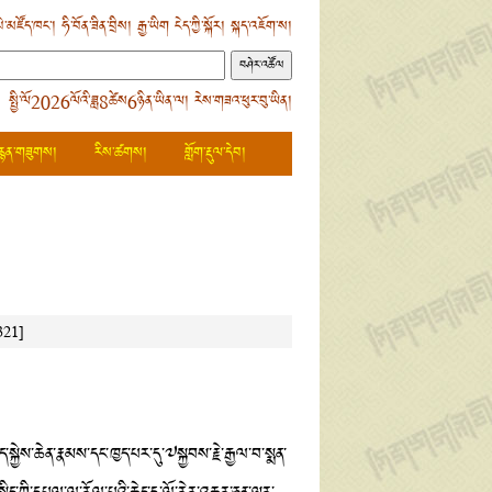
ེ་མཛོད་ཁང་།
ཧི་བོན་ཟིན་བྲིས།
རྒྱ་ཡིག
ངེད་ཀྱི་སྐོར།
སྐད་འཇོག་ས།
 སྤྱི་ལོ2026ལོའི་ཟླ8ཚེས6ཉིན་ཡིན་ལ། རེས་གཟའ་ཕུར་བུ་ཡིན།
རྙན་གཟུགས།
རིས་ཚགས།
གློག་རྡུལ་དེབ།
321]
་སྐྱེས་ཆེན་རྣམས་དང་ཁྱད་པར་དུ་༧སྐྱབས་རྗེ་རྒྱལ་བ་སྨན་