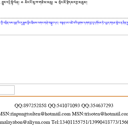
ུར་འདྲེ་སྟེ་ལེན། ༤ མིང་པོ་མུ་ཁ་གཟེ་མ་མཆུ། ༥ སྲེང་མོ་རྩེད་མར་བྱ་མཆུ་མ།
ཀྱི་འཕྲིན་ལས་ཡུན་རིང་དུ་རྒྱས་ཕྱིར་ཁྲིམས་འགལ་གཤེ་བསྐུར་དང་། བསྟན་པར་འཚེ་བའི་ལུགས་དགག་བྱ་རུ་དགོངས་ཏེ་དཔྱད་གཏམ་སྤེལ་ན་ཤི
QQ:897252858 QQ:541071093 QQ:354637293
MSN:rinpungtsulten@hotmail.com MSN:trisoten@hotmail.co
imalayabon@aliyun.com Tel:13401155751/13990418773/15