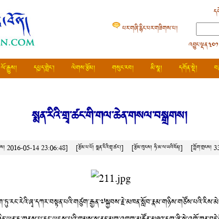
དཔ
པར་གཞི་རྙིང་པར་གཟིགས་པ།
འབྱུང་ལྡན༣༠༡
ལོ་རྒྱུས།
དཔྱད་གླེང་།
ལེགས་རྩོམ།
གསུང་རབ།
མི་སྣ།
དགོན་སྡེ།
བ
སྨན་རིའི་གྲྭ་ཚང་གི་གལ་ཆེན་གསལ་བསྒྲགས།
་ཚེས། 2016-05-14 23:06:48]
[རྩོམ་པ་པོ། སྨན་རིའི་གྲྭ་ཚང་།]
[རྩོམ་ཁུངས།
ཧི་མ་ལ་ཡའི་བོན།
]
[ཀློག་གྲངས།
3
བྲག་ཏུ་རང་རེའི་ཞྭ་དཀར་བསྟན་པའི་གཙུག་རྒྱན་༧སྐྱབས་རྗེ་མཁན་སློབ་རྣམ་གཉིས་གཙོས་པའི་རིས་མེད