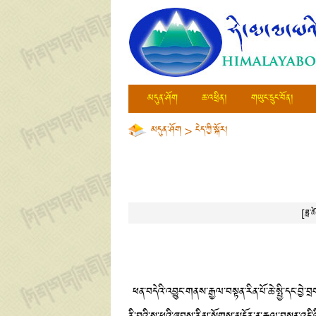
མདུན་ཤོག
ཆ་འཕྲིན།
གཡུང་དྲུང་བོན།
མདུན་ཤོག
>
ངེད་ཀྱི་སྐོར།
[ཟླ
ཕན་བདེའི་འབྱུང་གནས་རྒྱལ་བསྟན་རིན་པོ་ཆེ་སྤྱི་དང་བྱེ་