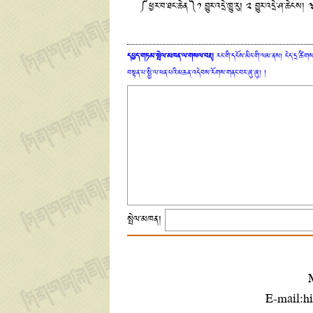
༼ཕྱར་བ་ཐང་ཆེན༽༡ བྱུར་འདྲེ་ཁྱུ་རུ། ༢ བྱུར་འདྲེ་ཤ་ཆེངས། ༣ བྱ
དཔྱད་གཏམ་སྤེལ་མཁན་ལ་གསལ་བརྡ།
རང་གི་དངོས་མིང་གི་ལམ་ནས། ངེད་དྲ་ཚིགས་
བསྟན་པ་སྤྱི་ལ་ཕན་པའི་མཆན་འདེབས་རོགས་གནང་བར་ཞུ་ཞུ། །
སྤེལ་མཁན།
E-mail:h