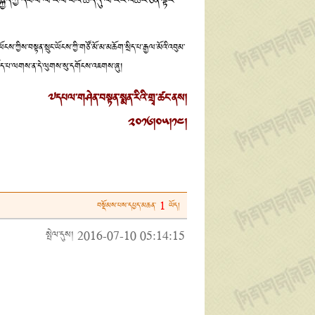
ྱིད་ཀྱི་དཔལ་ལ་རོལ་པའི་ཆེད་དུ་ལོ་རེར་འཆར་ཅན་ལྟར་
ངས་ཀྱིས་བསྟན་སྲུང་ཡོངས་ཀྱི་གཙོ་མོ་མ་མཆོག་སྲིད་པ་རྒྱལ་མོའི་འབུམ་
ཞིན་ཡོད་པ་ལགས་ན་དེ་ལུགས་སུ་དགོངས་འཇགས་ཞུ།
༧དཔལ་གཤེན་བསྟན་སྨན་རིའི་གྲྭ་ཚང་ནས།
༢༠༡༦།༠༥།༡༤།
1
བསྡོམས་པས་དཔྱད་མཆན་
ཡོད།
སྤེལ་དུས། 2016-07-10 05:14:15