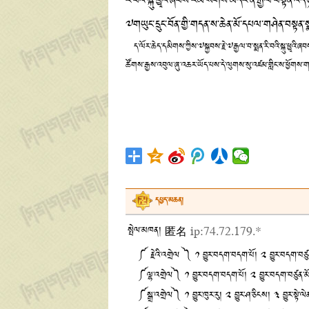
རི་བའི་སྐུ་ཕྱྭའི་ཞབས་རིམ་སོགས་མདོར་ན་རྒྱལ་བསྟན་འད
༧གཡུང་དྲུང་བོན་གྱི་གདན་ས་ཆེན་མོ་དཔལ་གཤེན་བསྟན་སྨན
ད་ལོར་ཆེད་དམིགས་ཀྱིས་༧སྐྱབས་རྗེ་༧རྒྱལ་བ་སྨན་རི་བའི་སྐུ་ཕྱྭའི་ཞབ
ཚོགས་རྒྱས་འབུལ་ཞུ་འཆར་ཡོད་པས་དེ་ལུགས་སུ་འཛམ་གླིང་ས་ཕྱོགས་གང་སར
དཔྱད་མཆན།
སྤེལ་མཁན། 匿名
ip:74.72.179.*
༼ རྗེའི་འགྲེལ ༽ ༡ བྱུར་བདག་བདག་པོ། ༢ བྱུར་བདག་བཙུན་མོ
༼ལྷ་འགྲེལ༽ ༡ བྱུར་བདག་བདག་པོ། ༢ བྱུར་བདག་བཙུན་མོ། ༣ 
༼སྒྲ་འགྲེལ༽ ༡ བྱུར་ཁུར་རུ། ༢ བྱུར་ཤ་ཅིངས། ༣ བྱུར་སྟེ་ལེན