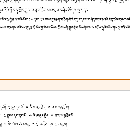
ི་ཉིད་ཡུན་དུ་གནས་པ་དང་ཡངས་པའི་ཁམས་སུ་ནད་མུག་འཁྲུག་མཚོན་མཐའ་དག་ཞི་སྟེ་འགྲོ་ཀུན་བདེ་སྐ
་རིའི་གླིང་དུ་སྲིད་རྒྱལ་འབུམ་ཚོགས་འབུལ་བཞིན་ཡོད་པ་ལྟར་དང་།
ས་རིམ་དུ་སྤྱི་ཟླ་ལྔ་པའི་ཚེས་ ༡༥ ནས་ ༢༡ བར་བདུན་ཕྲག་གཅིག་གི་རིང་དུ་༧དཔལ་གཤེན་བསྟན་སྨན་རིའི་གྲྭ་ཚང་འདུས་མང་ཡོ
་བཞུགས་པའི་དད་ལྡན་ལྷ་སྡེ་སེར་སྐྱ་མི་མང་ཡོངས་ཀྱིས་དགེ་སྒྲུབ་སྡིག་སྤོང་གི་ལས་ལ་བརྩོན་རྒྱུའི་འབོད་སྐུལ་ཞུ་བ
། ༣ བྱུར་ནག་པོ། ༤ མི་ཁ་ཕུང་བྱེད། ༥ ཟ་མ་མཆུ་རྣོ་མ།
བྱུར་བདག་ནག་པོ། ༤ མི་ཁ་ཕུང་བྱེད། ༥ ཟ་མ་མཆུ་རྣོན་མོ།
། ༤ མིང་པོ་ཁ་ཟེ་མ་མཆུ། ༥ སྲིང་མོ་རྩེད་དམར་བྱ་མཆུ་མ།