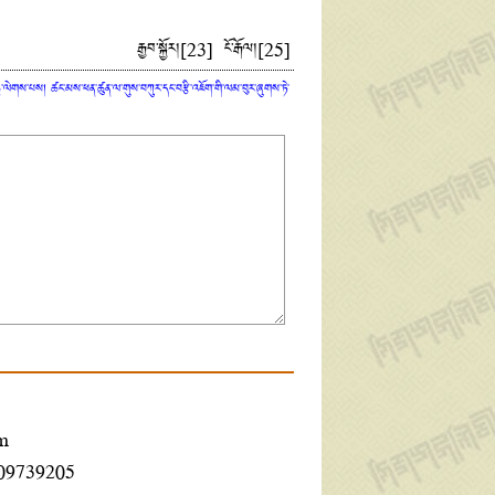
རྒྱབ་སྐྱོར།
[
23
]
ངོ་རྒོལ།
[
25
]
ན་ཏུ་ལེགས་པས། ཚང་མས་ཕན་ཚུན་ལ་གུས་བཀུར་དང་བརྩི་འཇོག་གི་ལམ་བུར་ཞུགས་ཏེ་
m
609739205